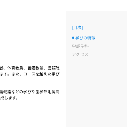
[
目次
]
学びの特徴
選択中のドット
学部 学科
アク セス
者、体育教員、養護教諭、言語聴
ます。また、コースを越えた学び
護概論などの学びや歯学部附属病
養成します。