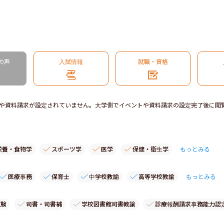
の声
入試情報
就職・資格
や資料請求が設定されていません。大学側でイベントや資料請求の設定完了後に閲
栄養・食物学
スポーツ学
医学
保健・衛生学
もっとみる
医療事務
保育士
中学校教諭
高等学校教諭
もっとみる
試験
司書・司書補
学校図書館司書教諭
診療報酬請求事務能力認