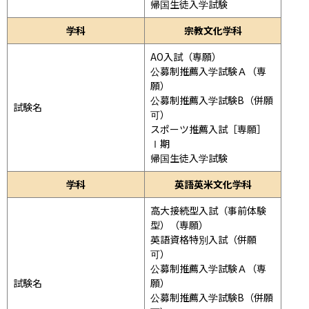
帰国生徒入学試験
学科
宗教文化学科
AO入試（専願）

公募制推薦入学試験Ａ（専
願）

公募制推薦入学試験B（併願
試験名
可）

スポーツ推薦入試［専願］
Ⅰ期

帰国生徒入学試験
学科
英語英米文化学科
高大接続型入試（事前体験
型）（専願）

英語資格特別入試（併願
可）

公募制推薦入学試験Ａ（専
試験名
願）

公募制推薦入学試験B（併願