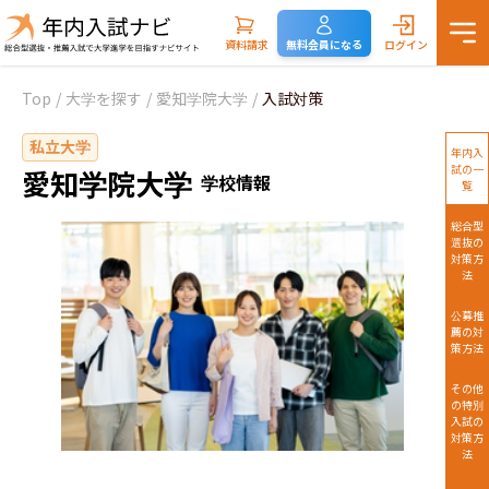
資料請求
無料会員になる
ログイン
Top
/
大学を探す
/
愛知学院大学
/
入試対策
私立大学
年内入
試の一
愛知学院大学
学校情報
覧
総合型
選抜の
対策方
法
公募推
薦の対
策方法
その他
の特別
入試の
対策方
法