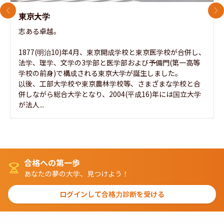
前のスライド
次
東京大学
志ある卓越。

1877(明治10)年4月、東京開成学校と東京医学校が合併し、
法学、理学、文学の3学部と医学部および予備門(第一高等
学校の前身)で構成される東京大学が誕生しました。

以後、工部大学校や東京農林学校等、さまざまな学校と合
併しながら総合大学となり、2004(平成16)年には国立大学
が法人...
合格への第一歩
あなたの夢の大学、見つけよう！
ログインして合格力診断を受ける