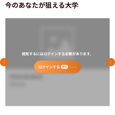
今のあなたが狙える大学
閲覧するにはログインする必要があります。
前のスライド
次
ログインする
無料
University Name
Overview