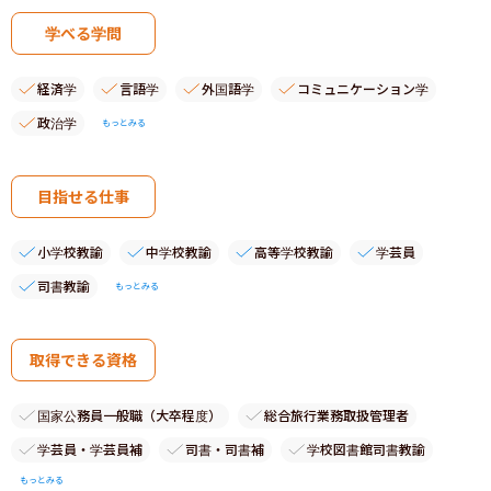
学べる学問
経済学
言語学
外国語学
コミュニケーション学
政治学
もっとみる
目指せる仕事
小学校教諭
中学校教諭
高等学校教諭
学芸員
司書教諭
もっとみる
取得できる資格
国家公務員一般職（大卒程度）
総合旅行業務取扱管理者
学芸員・学芸員補
司書・司書補
学校図書館司書教諭
もっとみる