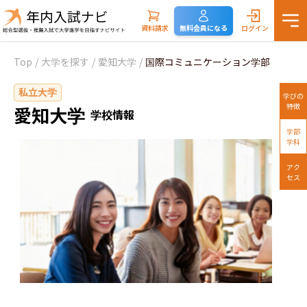
資料請求
無料会員になる
ログイン
Top
/
大学を探す
/
愛知大学
/
国際コミュニケーション学部
私立大学
学びの
特徴
愛知大学
学校情報
学部
学科
アク
セス