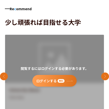
Re
c
ommend
少し頑張れば目指せる大学
閲覧するにはログインする必要があります。
前のスライド
次
ログインする
無料
University Name
Overview