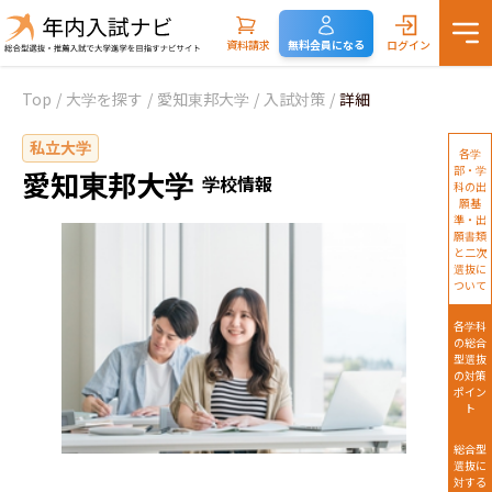
資料請求
無料会員になる
ログイン
Top
/
大学を探す
/
愛知東邦大学
/
入試対策
/
詳細
私立大学
各学
部・学
愛知東邦大学
学校情報
科の出
願基
準・出
願書類
と二次
選抜に
ついて
各学科
の総合
型選抜
の対策
ポイン
ト
総合型
選抜に
対する