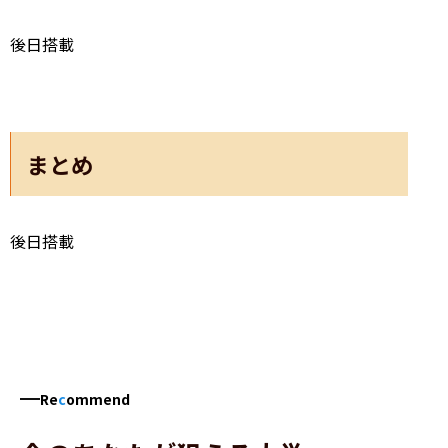
後日搭載
まとめ
後日搭載
Re
c
ommend