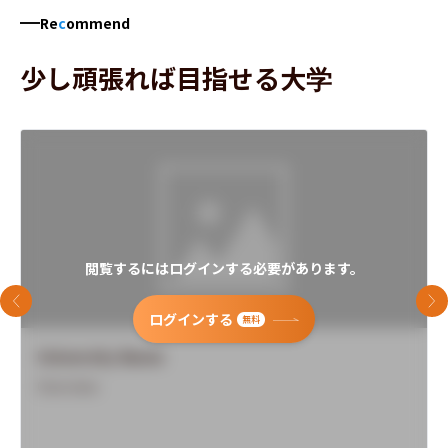
Re
c
ommend
少し頑張れば目指せる大学
閲覧するにはログインする必要があります。
前のスライド
次
ログインする
無料
University Name
Overview