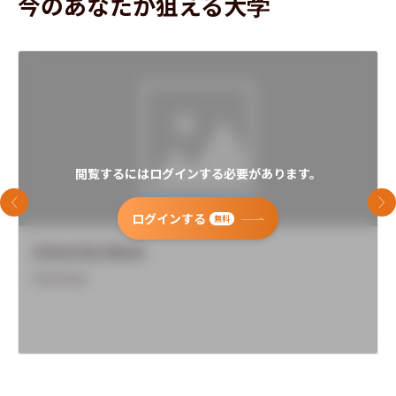
今のあなたが狙える大学
閲覧するにはログインする必要があります。
前のスライド
次
ログインする
無料
University Name
Overview