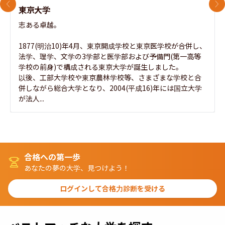
前のスライド
次
東京大学
志ある卓越。

1877(明治10)年4月、東京開成学校と東京医学校が合併し、
法学、理学、文学の3学部と医学部および予備門(第一高等
学校の前身)で構成される東京大学が誕生しました。

以後、工部大学校や東京農林学校等、さまざまな学校と合
併しながら総合大学となり、2004(平成16)年には国立大学
が法人...
合格への第一歩
あなたの夢の大学、見つけよう！
ログインして合格力診断を受ける