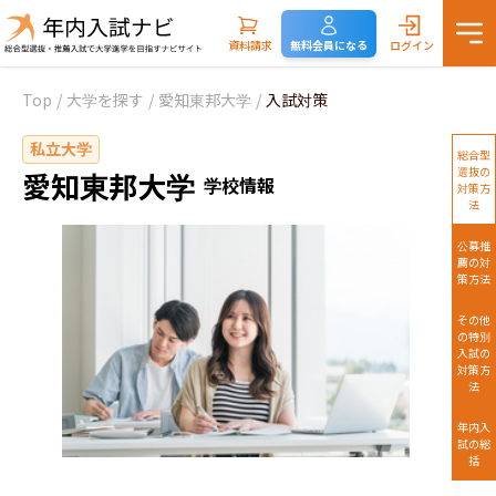
資料請求
無料会員になる
ログイン
Top
/
大学を探す
/
愛知東邦大学
/
入試対策
私立大学
総合型
選抜の
愛知東邦大学
学校情報
対策方
法
公募推
薦の対
策方法
その他
の特別
入試の
対策方
法
年内入
試の総
括