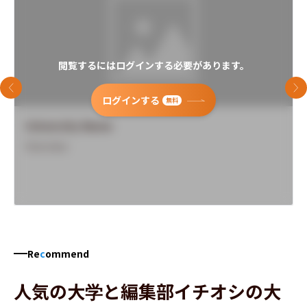
閲覧するにはログインする必要があります。
前のスライド
次
ログインする
無料
University Name
Overview
Re
c
ommend
人気の大学と編集部イチオシの大