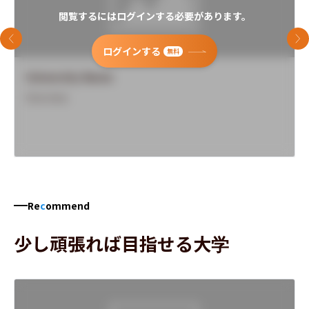
閲覧するにはログインする必要があります。
前のスライド
次
ログインする
無料
University Name
Overview
Re
c
ommend
少し頑張れば目指せる大学