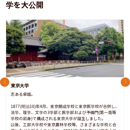
学を大公開
前のスライド
次
東京大学
志ある卓越。

1877(明治10)年4月、東京開成学校と東京医学校が合併し、
法学、理学、文学の3学部と医学部および予備門(第一高等
学校の前身)で構成される東京大学が誕生しました。

以後、工部大学校や東京農林学校等、さまざまな学校と合