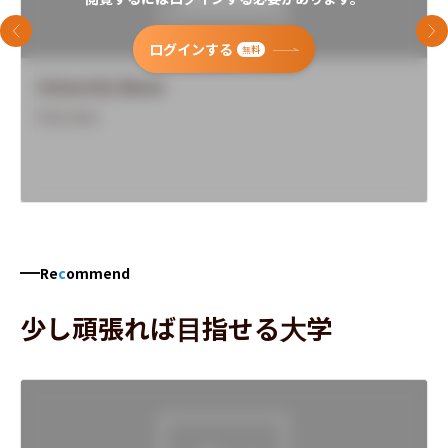
前のスライド
次
ログインする
無料
University Name
Overview
Re
c
ommend
少し頑張れば目指せる大学