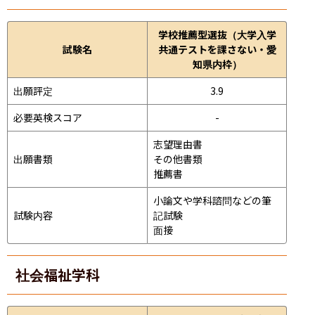
学校推薦型選抜（大学入学
試験名
共通テストを課さない・愛
知県内枠）
出願評定
3.9
必要英検スコア
-
志望理由書

出願書類
その他書類

推薦書
小論文や学科諮問などの筆
試験内容
記試験
面接 
社会福祉学科