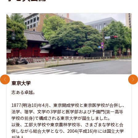
前のスライド
次
東京大学
志ある卓越。

1877(明治10)年4月、東京開成学校と東京医学校が合併し、
法学、理学、文学の3学部と医学部および予備門(第一高等
学校の前身)で構成される東京大学が誕生しました。

以後、工部大学校や東京農林学校等、さまざまな学校と合
併しながら総合大学となり、2004(平成16)年には国立大学
が法人...