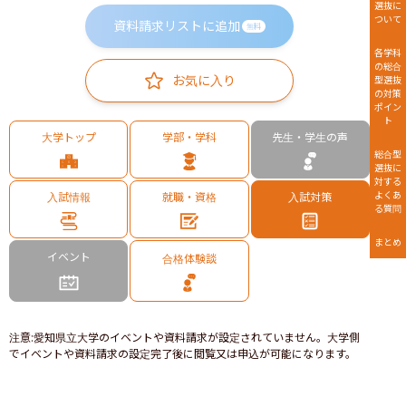
選抜に
ついて
資料請求リストに追加
無料
各学科
の総合
お気に入り
型選抜
の対策
ポイン
ト
大学トップ
学部・学科
先生・学生の声
総合型
選抜に
対する
よくあ
入試情報
就職・資格
入試対策
る質問
まとめ
イベント
合格体験談
注意
:
愛知県立大学のイベントや資料請求が設定されていません。大学側
でイベントや資料請求の設定完了後に閲覧又は申込が可能になります。