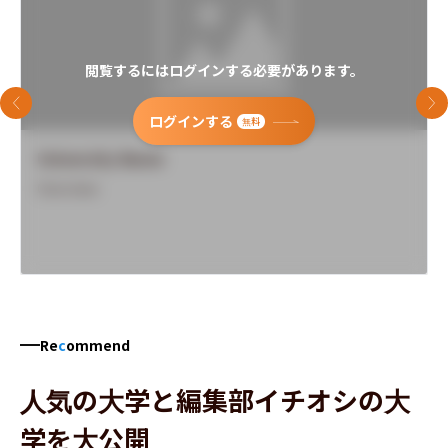
閲覧するにはログインする必要があります。
前のスライド
次
ログインする
無料
University Name
Overview
Re
c
ommend
人気の大学と編集部イチオシの大
学を大公開