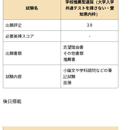
学校推薦型選抜（大学入学
試験名
共通テストを課さない・愛
知県内枠）
出願評定
3.9
必要英検スコア
-
志望理由書

出願書類
その他書類

推薦書
小論文や学科諮問などの筆
試験内容
記試験
面接 
後日搭載