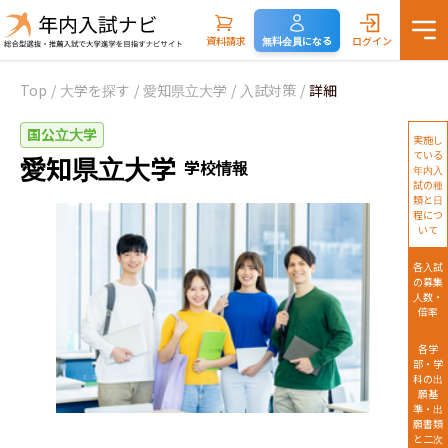
資料請求
無料会員になる
ログイン
Top
/
大学を探す
/
愛知県立大学
/
入試対策
/
詳細
国公立大学
実施し
ている
愛知県立大学
学校情報
年内入
試の種
類と日
程につ
いて
各入試
の募集
人数・
倍率
各学
部・学
科の出
願基
準・出
願書類
と二次