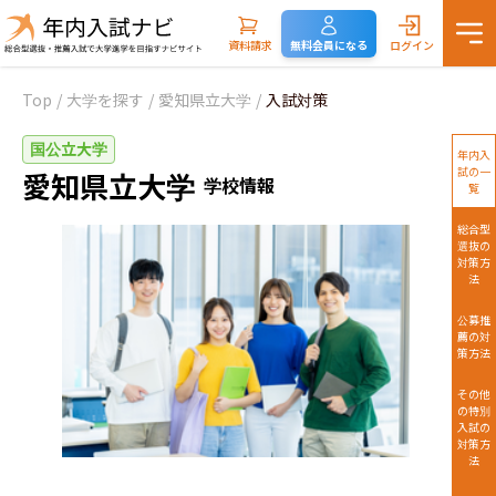
資料請求
無料会員になる
ログイン
Top
/
大学を探す
/
愛知県立大学
/
入試対策
国公立大学
年内入
試の一
愛知県立大学
学校情報
覧
総合型
選抜の
対策方
法
公募推
薦の対
策方法
その他
の特別
入試の
対策方
法