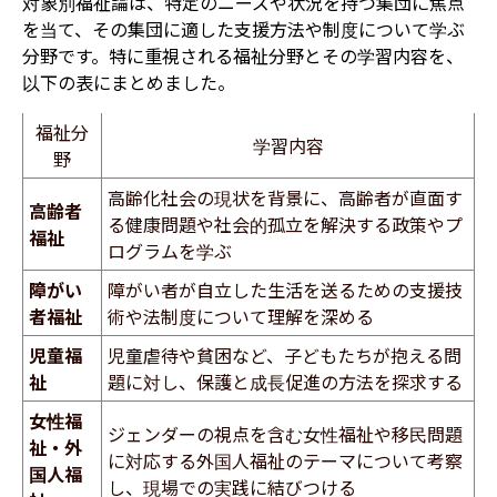
対象別福祉論は、特定のニーズや状況を持つ集団に焦点
を当て、その集団に適した支援方法や制度について学ぶ
分野です。特に重視される福祉分野とその学習内容を、
以下の表にまとめました。
福祉分
学習内容
野
高齢化社会の現状を背景に、高齢者が直面す
高齢者
る健康問題や社会的孤立を解決する政策やプ
福祉
ログラムを学ぶ
障がい
障がい者が自立した生活を送るための支援技
者福祉
術や法制度について理解を深める
児童福
児童虐待や貧困など、子どもたちが抱える問
祉
題に対し、保護と成長促進の方法を探求する
女性福
ジェンダーの視点を含む女性福祉や移民問題
祉・外
に対応する外国人福祉のテーマについて考察
国人福
し、現場での実践に結びつける