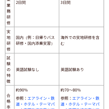
2日間
3日間
業
務
研
修
実
地
国内（例：日帰りバス
海外での実地研修を含
研
研修・国内添乗実習）
む
修
試
験
の
英語試験なし
英語試験あり
特
徴
約90％
約70〜80％
合
参照：
エアライン・鉄
参照：
エアライン・鉄
格
道・ホテル・テーマパ
道・ホテル・テーマパ
率