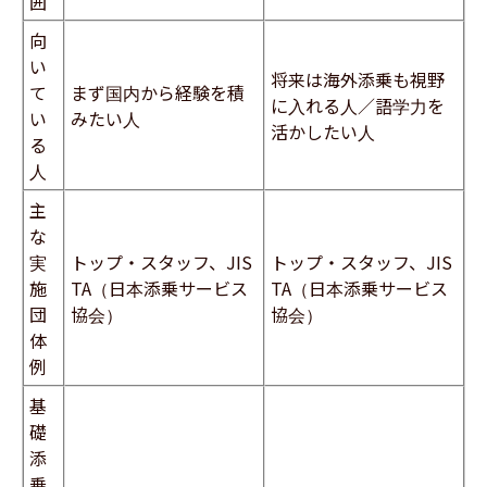
囲
向
い
将来は海外添乗も視野
て
まず国内から経験を積
に入れる人／語学力を
い
みたい人
活かしたい人
る
人
主
な
実
トップ・スタッフ、JIS
トップ・スタッフ、JIS
施
TA（日本添乗サービス
TA（日本添乗サービス
団
協会）
協会）
体
例
基
礎
添
乗