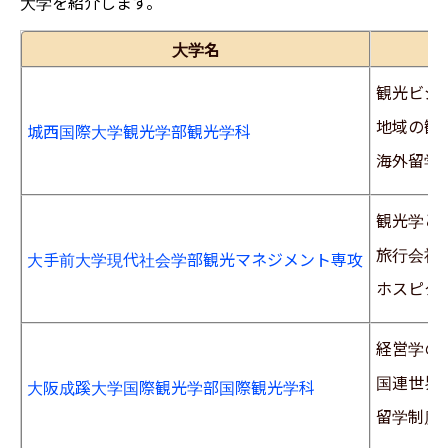
大学を紹介します。
大学名
観光ビジ
地域の観
城西国際大学観光学部観光学科
海外留学
観光学と
旅行会社
大手前大学現代社会学部観光マネジメント専攻
ホスピタ
経営学の
国連世界
大阪成蹊大学国際観光学部国際観光学科
留学制度