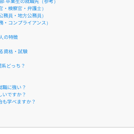
学部 卒業生の就職先（参考）
官・検察官・弁護士）
公務員・地方公務員）
務・コンプライアンス）
人の特徴
る資格・試験
理系どっち？
は就職に強い？
難しいですか？
政治も学べますか？