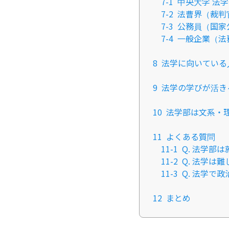
7-1
中央大学 法
7-2
法曹界（裁判
7-3
公務員（国家
7-4
一般企業（法
8
法学に向いている
9
法学の学びが活き
10
法学部は文系・
11
よくある質問
11-1
Q. 法学部
11-2
Q. 法学は
11-3
Q. 法学で
12
まとめ