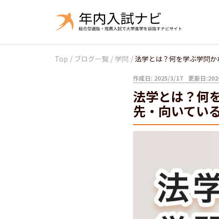
Top
/
ブログ一覧
/
学問
/
法学とは？何を学ぶ学問かわ
作成日: 2025/3/17
更新日:2026
法学とは？何
先・向いてい