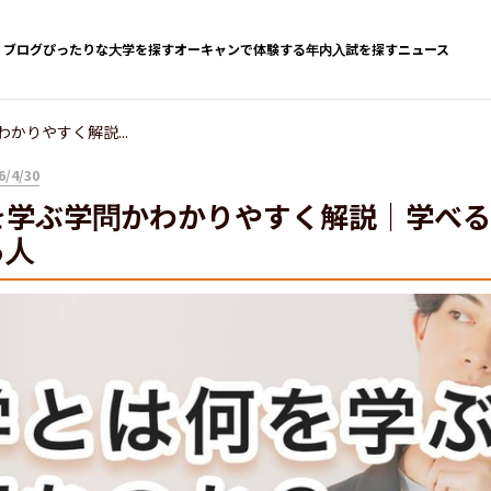
ブログ
ぴったりな大学を探す
オーキャンで体験する
年内入試を探す
ニュース
かりやすく解説...
/4/30
を学ぶ学問かわかりやすく解説｜学べる
る人