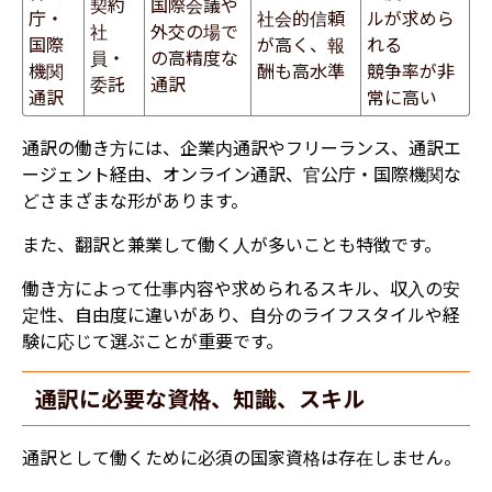
契約
国際会議や
庁・
社会的信頼
ルが求めら
社
外交の場で
国際
が高く、報
れる
員・
の高精度な
機関
酬も高水準
競争率が非
委託
通訳
通訳
常に高い
通訳の働き方には、企業内通訳やフリーランス、通訳エ
ージェント経由、オンライン通訳、官公庁・国際機関な
どさまざまな形があります。
また、翻訳と兼業して働く人が多いことも特徴です。
働き方によって仕事内容や求められるスキル、収入の安
定性、自由度に違いがあり、自分のライフスタイルや経
験に応じて選ぶことが重要です。
通訳に必要な資格、知識、スキル
通訳として働くために必須の国家資格は存在しません。