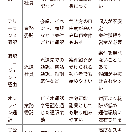
社員
訳など
身につく
い
フリ
会議、イベ
働き方の自
収入が不安
ーラ
業務
ント、商談
由度が高い
定
ンス
委託
などで案件
高単価案件
案件獲得や
通訳
ごとに通訳
もある
営業が必要
案件を選べ
通訳
派遣先での
案件紹介が
ないことも
エー
派遣
通訳、電話
受けられる
ある
ジェ
社員
通訳、短期
初心者でも
報酬が中抜
ント
案件など
始めやすい
きされやす
経由
い
オン
ビデオ通話
在宅可能
対面より報
ライ
業務
や電話を通
副業として
酬が低め
ン通
委託
じた通訳業
も取り組み
通信環境に
訳
務
やすい
左右される
官公
高度なスキ