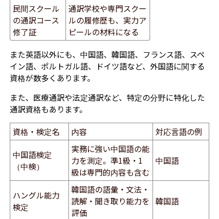
民間スクール
通訳学校や専門スクー
の通訳コース
ルの履修歴も、実力ア
修了証
ピールの材料になる
また英語以外にも、中国語、韓国語、フランス語、スペ
イン語、ポルトガル語、ドイツ語など、外国語に関する
資格が数多くあります。
また、医療通訳や法定通訳など、特定の分野に特化した
通訳資格もあります。
資格・検定名
内容
対応言語の例
実務に強い中国語の能
中国語検定
力を測定。準1級・1
中国語
（中検）
級は専門的内容も含む
韓国語の語彙・文法・
ハングル能力
読解・聞き取り能力を
韓国語
検定
評価