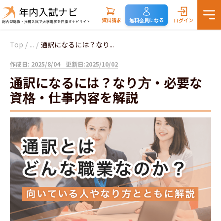
資料請求
無料会員になる
ログイン
Top
/
...
/
通訳になるには？なり...
作成日: 2025/8/04
更新日:2025/10/02
通訳になるには？なり方・必要な
資格・仕事内容を解説