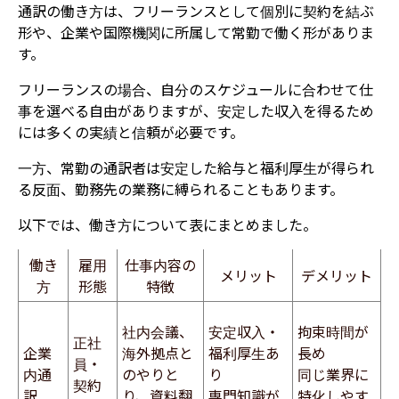
通訳の働き方は、フリーランスとして個別に契約を結ぶ
形や、企業や国際機関に所属して常勤で働く形がありま
す。
フリーランスの場合、自分のスケジュールに合わせて仕
事を選べる自由がありますが、安定した収入を得るため
には多くの実績と信頼が必要です。
一方、常勤の通訳者は安定した給与と福利厚生が得られ
る反面、勤務先の業務に縛られることもあります。
以下では、働き方について表にまとめました。
働き
雇用
仕事内容の
メリット
デメリット
方
形態
特徴
社内会議、
安定収入・
拘束時間が
正社
企業
海外拠点と
福利厚生あ
長め
員・
内通
のやりと
り
同じ業界に
契約
訳
り、資料翻
専門知識が
特化しやす