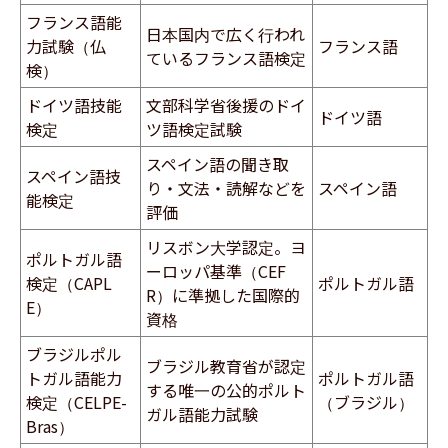
フランス語能
日本国内で広く行われ
力試験（仏
フランス語
ているフランス語検定
検）
ドイツ語技能
文部科学省後援のドイ
ドイツ語
検定
ツ語検定試験
スペイン語の聞き取
スペイン語技
り・文法・読解などを
スペイン語
能検定
評価
リスボン大学認定。ヨ
​ポルトガル語
ーロッパ基準（CEF
検定（CAPL
ポルトガル語
R）に準拠した国際的
E）
資格
ブラジルポル
ブラジル教育省が認定
トガル語能力
ポルトガル語
する唯一の公的ポルト
検定（CELPE-
（ブラジル）
ガル語能力試験
Bras）