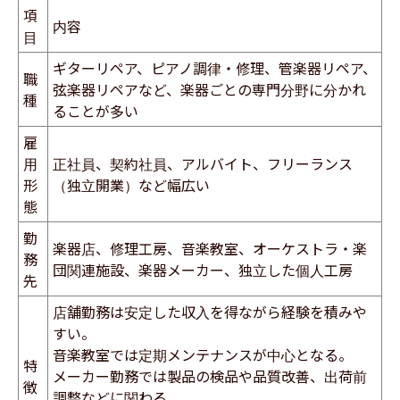
項
内容
目
ギターリペア、ピアノ調律・修理、管楽器リペア、
職
弦楽器リペアなど、楽器ごとの専門分野に分かれ
種
ることが多い
雇
用
正社員、契約社員、アルバイト、フリーランス
形
（独立開業）など幅広い
態
勤
楽器店、修理工房、音楽教室、オーケストラ・楽
務
団関連施設、楽器メーカー、独立した個人工房
先
店舗勤務は安定した収入を得ながら経験を積みや
すい。
音楽教室では定期メンテナンスが中心となる。
特
メーカー勤務では製品の検品や品質改善、出荷前
徴
調整などに関わる。