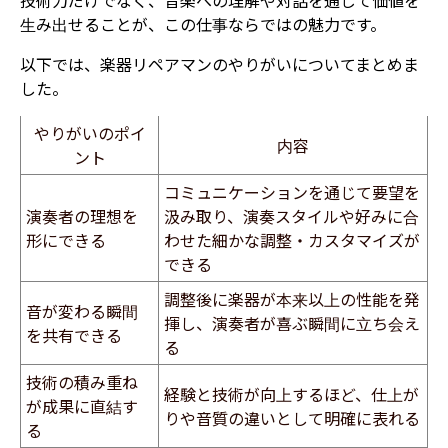
技術力だけでなく、音楽への理解や対話を通じて価値を
生み出せることが、この仕事ならではの魅力です。
以下では、楽器リペアマンのやりがいについてまとめま
した。
やりがいのポイ
内容
ント
コミュニケーションを通じて要望を
演奏者の理想を
汲み取り、演奏スタイルや好みに合
形にできる
わせた細かな調整・カスタマイズが
できる
調整後に楽器が本来以上の性能を発
音が変わる瞬間
揮し、演奏者が喜ぶ瞬間に立ち会え
を共有できる
る
技術の積み重ね
経験と技術が向上するほど、仕上が
が成果に直結す
りや音質の違いとして明確に表れる
る