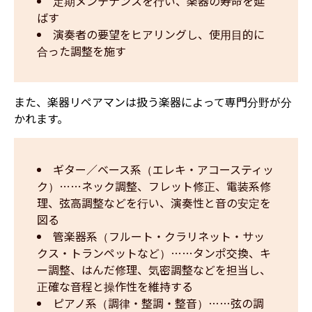
定期メンテナンスを行い、楽器の寿命を延
ばす  
演奏者の要望をヒアリングし、使用目的に
合った調整を施す
また、楽器リペアマンは扱う楽器によって専門分野が分
かれます。
ギター／ベース系（エレキ・アコースティッ
ク）……ネック調整、フレット修正、電装系修
理、弦高調整などを行い、演奏性と音の安定を
図る
管楽器系（フルート・クラリネット・サッ
クス・トランペットなど）……タンポ交換、キ
ー調整、はんだ修理、気密調整などを担当し、
正確な音程と操作性を維持する
ピアノ系（調律・整調・整音）……弦の調