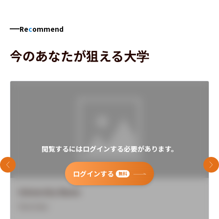
Re
c
ommend
今のあなたが狙える大学
閲覧するにはログインする必要があります。
前のスライド
次
ログインする
無料
University Name
Overview