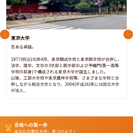
前のスライド
次
東京大学
志ある卓越。

1877(明治10)年4月、東京開成学校と東京医学校が合併し、
法学、理学、文学の3学部と医学部および予備門(第一高等
学校の前身)で構成される東京大学が誕生しました。

以後、工部大学校や東京農林学校等、さまざまな学校と合
併しながら総合大学となり、2004(平成16)年には国立大学
が法人...
合格への第一歩
あなたの夢の大学、見つけよう！