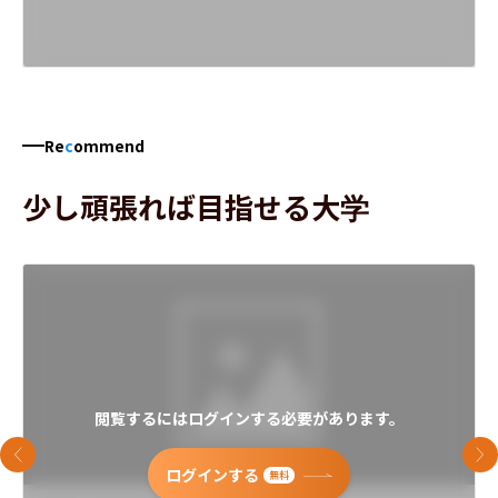
Re
c
ommend
少し頑張れば目指せる大学
閲覧するにはログインする必要があります。
前のスライド
次
ログインする
無料