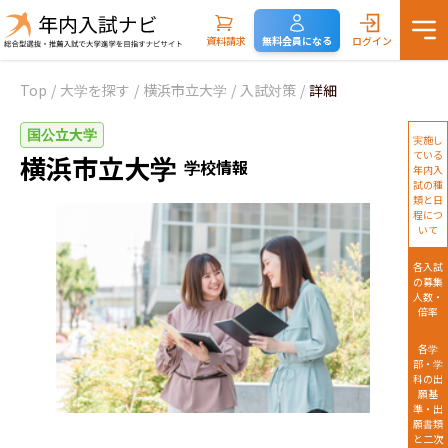
資料請求
無料会員になる
ログイン
Top
/
大学を探す
/
横浜市立大学
/
入試対策
/
詳細
国公立大学
実施し
ている
横浜市立大学
学校情報
年内入
試の種
類と日
程につ
いて
各入試
の募集
人数・
倍率
各学
部・学
科の出
願基
準・出
願書類
と二次