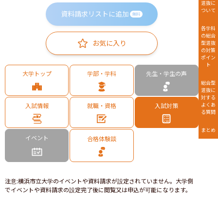
選抜に
ついて
資料請求リストに追加
無料
各学科
の総合
お気に入り
型選抜
の対策
ポイン
ト
大学トップ
学部・学科
先生・学生の声
総合型
選抜に
対する
よくあ
入試情報
就職・資格
入試対策
る質問
まとめ
イベント
合格体験談
注意
:
横浜市立大学のイベントや資料請求が設定されていません。大学側
でイベントや資料請求の設定完了後に閲覧又は申込が可能になります。