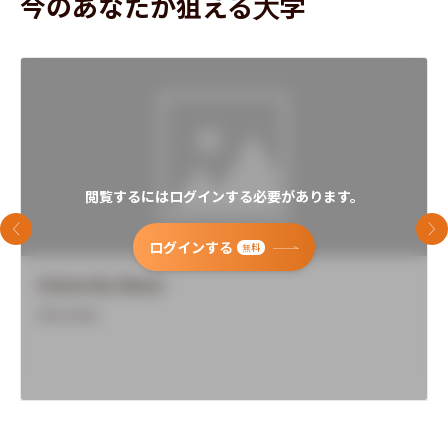
今のあなたが狙える大学
閲覧するにはログインする必要があります。
前のスライド
次
ログインする
無料
University Name
Overview