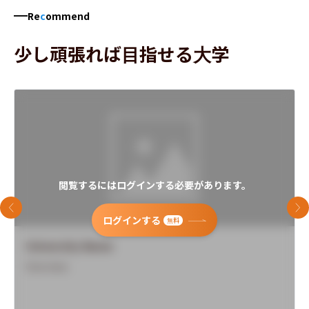
Re
c
ommend
少し頑張れば目指せる大学
閲覧するにはログインする必要があります。
前のスライド
次
ログインする
無料
University Name
Overview