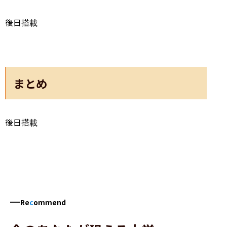
後日搭載
まとめ
後日搭載
Re
c
ommend