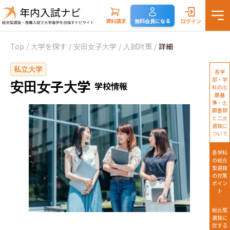
資料請求
無料会員になる
ログイン
Top
/
大学を探す
/
安田女子大学
/
入試対策
/
詳細
私立大学
各学
部・学
安田女子大学
学校情報
科の出
願基
準・出
願書類
と二次
選抜に
ついて
各学科
の総合
型選抜
の対策
ポイン
ト
総合型
選抜に
対する