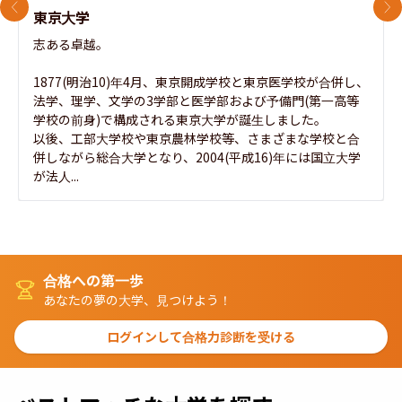
前のスライド
次
東京大学
志ある卓越。

1877(明治10)年4月、東京開成学校と東京医学校が合併し、
法学、理学、文学の3学部と医学部および予備門(第一高等
学校の前身)で構成される東京大学が誕生しました。

以後、工部大学校や東京農林学校等、さまざまな学校と合
併しながら総合大学となり、2004(平成16)年には国立大学
が法人...
合格への第一歩
あなたの夢の大学、見つけよう！
ログインして合格力診断を受ける