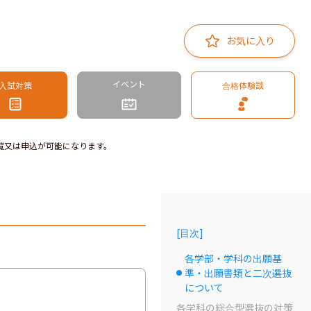
お気に入り
イベント
入試対策
合格体験談
覧又は申込が可能になります。
[
目次
]
各学部・学科の出願基
準・出願書類と二次選抜
選択中のドット
について
各学科の総合型選抜の対策