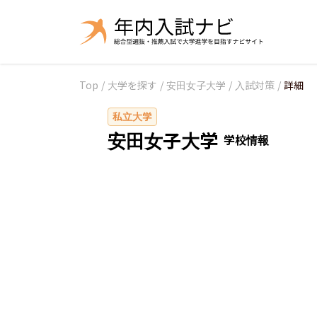
Top
/
大学を探す
/
安田女子大学
/
入試対策
/
詳細
私立大学
安田女子大学
学校情報