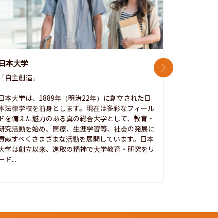
日本大学
中央大学
次のスライド
「自主創造」

次世代を拓
開かれた大
日本大学は、1889年（明治22年）に創立された日
本法律学校を前身とします。現在は多彩なフィール
1885年
ドを備えた魅力のある真の総合大学として、教育・
養フ」とい
研究活動を始め、医療、生涯学習等、社会の発展に
る伝統と実
貢献すべくさまざまな活動を展開しています。日本
にも、社会
大学は創立以来、進取の精神で大学教育・研究をリ
してきまし
ード...
究...