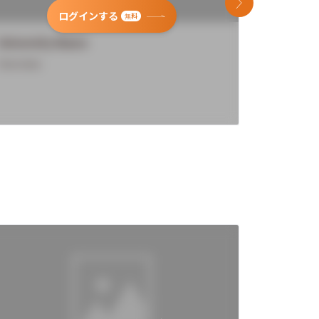
次のスライド
ログインする
無料
University Name
Universi
Overview
Overview