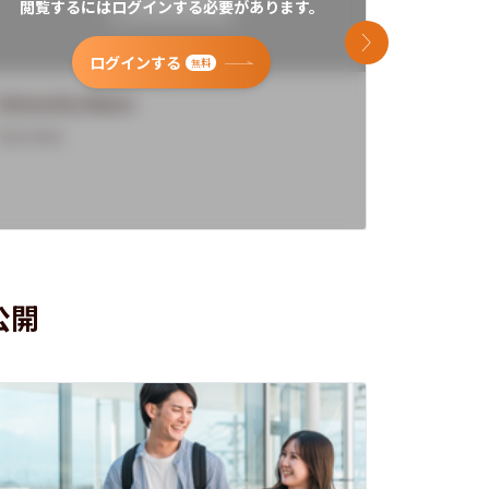
閲覧するにはログインする必要があります。
閲覧す
次のスライド
ログインする
無料
University Name
Universi
Overview
Overview
公開