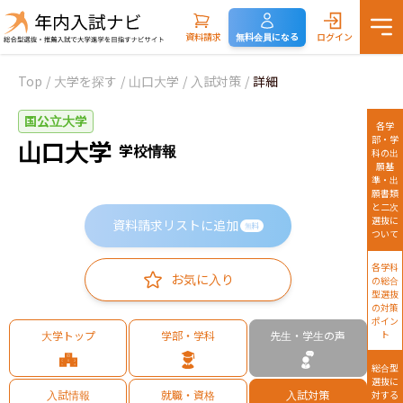
資料請求
無料会員になる
ログイン
Top
/
大学を探す
/
山口大学
/
入試対策
/
詳細
国公立大学
各学
部・学
山口大学
学校情報
科の出
願基
準・出
願書類
と二次
選抜に
資料請求リストに追加
無料
ついて
各学科
お気に入り
の総合
型選抜
の対策
ポイン
大学トップ
学部・学科
先生・学生の声
ト
総合型
選抜に
入試情報
就職・資格
入試対策
対する