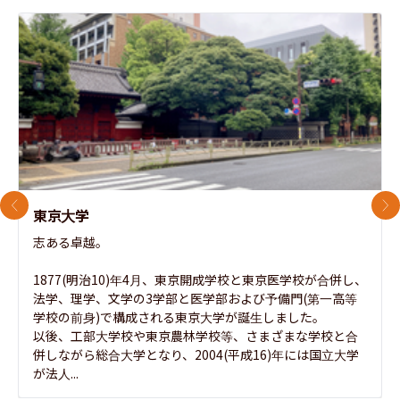
前のスライド
次
東京大学
志ある卓越。

1877(明治10)年4月、東京開成学校と東京医学校が合併し、
法学、理学、文学の3学部と医学部および予備門(第一高等
学校の前身)で構成される東京大学が誕生しました。

以後、工部大学校や東京農林学校等、さまざまな学校と合
併しながら総合大学となり、2004(平成16)年には国立大学
が法人...