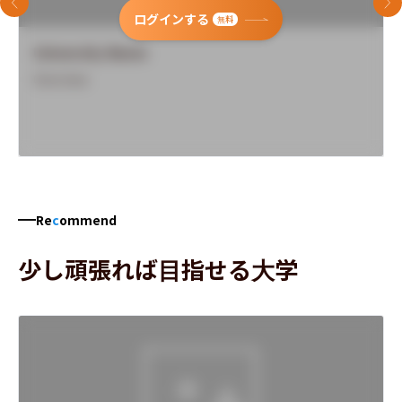
前のスライド
次
ログインする
無料
University Name
Overview
Re
c
ommend
少し頑張れば目指せる大学