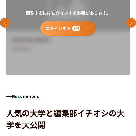
閲覧するにはログインする必要があります。
前のスライド
次
ログインする
無料
University Name
Overview
Re
c
ommend
人気の大学と編集部イチオシの大
学を大公開