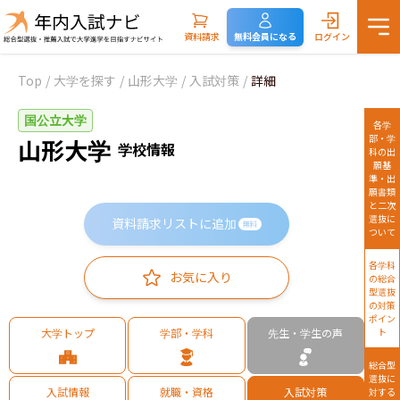
資料請求
無料会員になる
ログイン
Top
/
大学を探す
/
山形大学
/
入試対策
/
詳細
国公立大学
各学
部・学
山形大学
学校情報
科の出
願基
準・出
願書類
と二次
選抜に
資料請求リストに追加
無料
ついて
各学科
お気に入り
の総合
型選抜
の対策
ポイン
大学トップ
学部・学科
先生・学生の声
ト
総合型
選抜に
入試情報
就職・資格
入試対策
対する