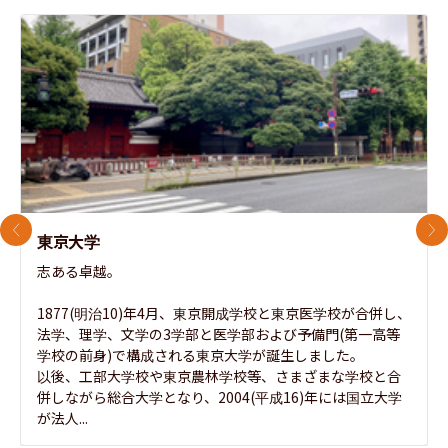
前のスライド
次
東京大学
志ある卓越。

1877(明治10)年4月、東京開成学校と東京医学校が合併し、
法学、理学、文学の3学部と医学部および予備門(第一高等
学校の前身)で構成される東京大学が誕生しました。

以後、工部大学校や東京農林学校等、さまざまな学校と合
併しながら総合大学となり、2004(平成16)年には国立大学
が法人...