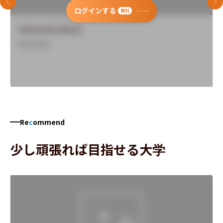
前のスライド
次
ログインする
無料
University Name
Overview
Re
c
ommend
少し頑張れば目指せる大学