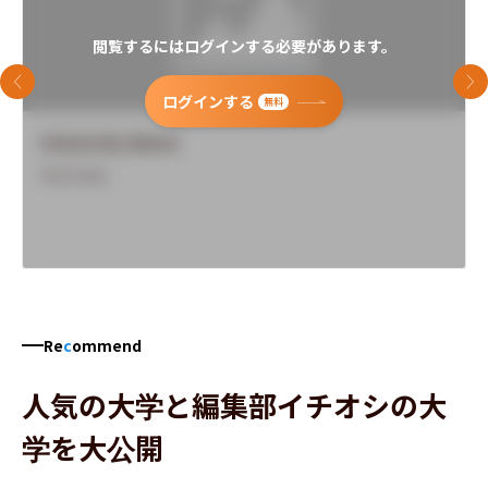
閲覧するにはログインする必要があります。
前のスライド
次
ログインする
無料
University Name
Overview
Re
c
ommend
人気の大学と編集部イチオシの大
学を大公開