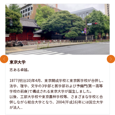
前のスライド
次
東京大学
志ある卓越。

1877(明治10)年4月、東京開成学校と東京医学校が合併し、
法学、理学、文学の3学部と医学部および予備門(第一高等
学校の前身)で構成される東京大学が誕生しました。

以後、工部大学校や東京農林学校等、さまざまな学校と合
併しながら総合大学となり、2004(平成16)年には国立大学
が法人...