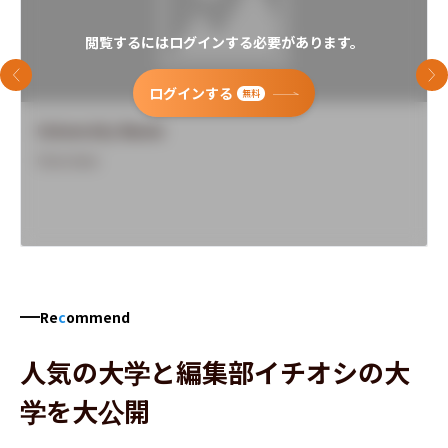
閲覧するにはログインする必要があります。
前のスライド
次
ログインする
無料
University Name
Overview
Re
c
ommend
人気の大学と編集部イチオシの大
学を大公開