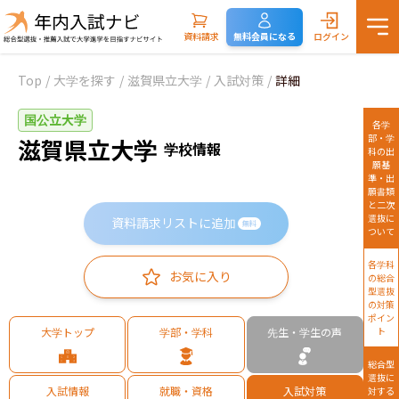
資料請求
無料会員になる
ログイン
Top
/
大学を探す
/
滋賀県立大学
/
入試対策
/
詳細
国公立大学
各学
部・学
滋賀県立大学
学校情報
科の出
願基
準・出
願書類
と二次
選抜に
資料請求リストに追加
無料
ついて
各学科
お気に入り
の総合
型選抜
の対策
ポイン
大学トップ
学部・学科
先生・学生の声
ト
総合型
選抜に
入試情報
就職・資格
入試対策
対する