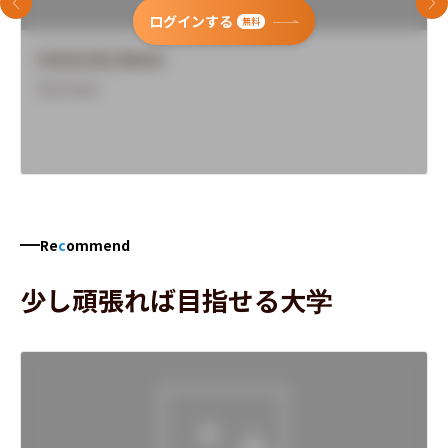
前のスライド
次
ログインする
無料
University Name
Overview
Re
c
ommend
少し頑張れば目指せる大学