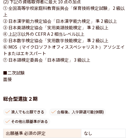
(2) 下記の資格取得者に最大 10 点の加点

① 全国高等学校家庭科教育振興会「保育技術検定試験」 2 級以
上

② 日本漢字能力検定協会「日本漢字能力検定」 準 2 級以上

③ 日本英語検定協会「実用英語技能検定」 準 2 級以上

④ 上記③以外の CEFR A 2 相当レベル以上

⑤ 日本数学検定協会「実用数学技能検定」 準 2 級以上

⑥ MOS（マイクロソフトオフィススペシャリスト）アソシエイ
トまたはエキスパート

⑦ 日本語検定委員会「日本語検定」 3 級以上

■二次試験

面接
総合型選抜２期
浪人でも出願できる
合格後、入学辞退可能(併願)
その他出願基準がある
出願基準 必須の評定
なし