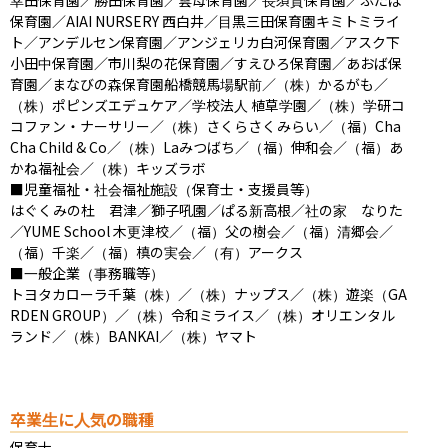
保育園／AIAI NURSERY 西白井／目黒三田保育園キミトミライ
ト／アンデルセン保育園／アンジェリカ白河保育園／アスク下
小田中保育園／市川梨の花保育園／すえひろ保育園／あおば保
育園／まなびの森保育園船橋競馬場駅前／（株）かるがも／
（株）ポピンズエデュケア／学校法人 植草学園／（株）学研コ
コファン・ナーサリー／（株）さくらさくみらい／（福）Cha 
Cha Child & Co／（株）Laみつばち／（福）伸和会／（福）あ
かね福祉会／（株）キッズラボ

■児童福祉・社会福祉施設（保育士・支援員等）

はぐくみの杜　君津／獅子吼園／ぱる新高根／社の家　なりた
／YUME School 木更津校／（福）父の樹会／（福）清郷会／
（福）千楽／（福）槙の実会／（有）アークス

■一般企業（事務職等）

トヨタカローラ千葉（株）／（株）ナップス／（株）遊楽（GA
RDEN GROUP）／（株）令和ミライス／（株）オリエンタル
ランド／（株）BANKAI／（株）ヤマト
卒業生に人気の職種
保育士