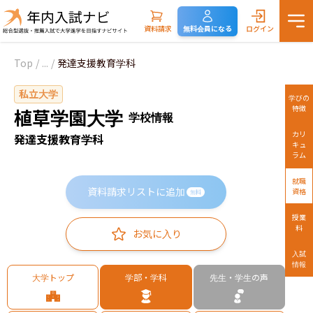
資料請求
無料会員になる
ログイン
Top
/
...
/
発達支援教育学科
私立大学
学びの
特徴
植草学園大学
学校情報
カリ
発達支援教育学科
キュ
ラム
就職
資料請求リストに追加
資格
無料
授業
料
お気に入り
入試
情報
大学トップ
学部・学科
先生・学生の声