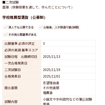
■二次試験

面接（体験授業を通して、学んだことについて）
学校推薦型選抜（公募制）
浪人でも出願できる
合格後、入学辞退可能(併願)
その他出願基準がある
出願基準 必須の評定
3
必須の英語 基準スコア
試験日程 出願締切日
2025/11/13
一次合格発表日
二次試験日
2025/11/19
合格発表日
2025/12/01
志望理由書
提出書類
その他書類
推薦書
小論文や学科諮問などの筆記試験
試験内容
面接 