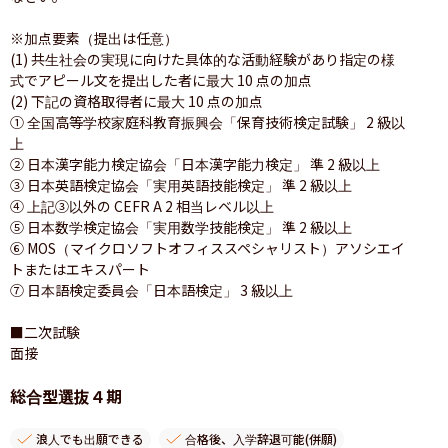
※加点要素（提出は任意）

(1) 共生社会の実現に向けた具体的な活動経験があり指定の様
式でアピール文を提出した者に最大 10 点の加点

(2) 下記の資格取得者に最大 10 点の加点

① 全国高等学校家庭科教育振興会「保育技術検定試験」 2 級以
上

② 日本漢字能力検定協会「日本漢字能力検定」 準 2 級以上

③ 日本英語検定協会「実用英語技能検定」 準 2 級以上

④ 上記③以外の CEFR A 2 相当レベル以上

⑤ 日本数学検定協会「実用数学技能検定」 準 2 級以上

⑥ MOS（マイクロソフトオフィススペシャリスト）アソシエイ
トまたはエキスパート

⑦ 日本語検定委員会「日本語検定」 3 級以上

■二次試験

面接
総合型選抜４期
浪人でも出願できる
合格後、入学辞退可能(併願)