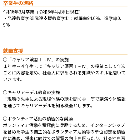
卒業生の進路
令和6年3月卒業（令和6年4月末日現在）

・発達教育学部 発達支援教育学科：就職率94.6％、進学率0.
9%
就職支援
○「キャリア演習Ⅰ～Ⅳ」の実施

１年生～４年生まで「キャリア演習Ⅰ～Ⅳ」の授業として年次
ごとに内容を定め、社会人に求められる知識やスキルを磨いて
いきます。

○キャリアモデル教育の実施

「現職の先生による現場体験の話を聞く会」等で講演や体験談
を通じてキャリアモデルを知る機会とします。

○ボランティア活動の積極的な奨励

ボランティア活動を積極的に奨励するため、インターンシップ
を含めた学生の自主的なボランティア活動等の単位認定を積極
的に進め、将来に向けての資質の向上を図ったり、社会性を習