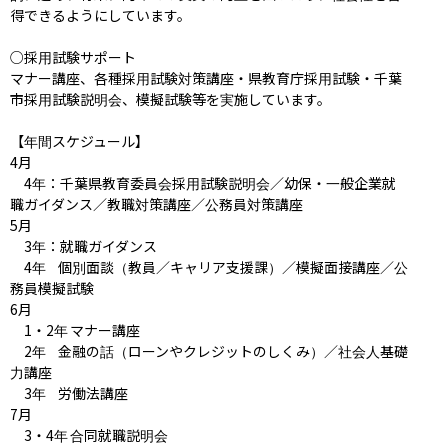
得できるようにしています。

○採用試験サポート

マナー講座、各種採用試験対策講座・県教育庁採用試験・千葉
市採用試験説明会、模擬試験等を実施しています。

【年間スケジュール】

4月

　4年：千葉県教育委員会採用試験説明会／幼保・一般企業就
職ガイダンス／教職対策講座／公務員対策講座

5月

　3年：就職ガイダンス

　4年	個別面談（教員／キャリア支援課）／模擬面接講座／公
務員模擬試験

6月

　1・2年	マナー講座

　2年	金融の話（ローンやクレジットのしくみ）／社会人基礎
力講座

　3年	労働法講座

7月

　3・4年	合同就職説明会
