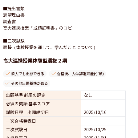
■提出書類

志望理由書

調査書

高大連携授業「成績証明書」のコピー 

■二次試験

面接（体験授業を通して、学んだことについて）
高大連携授業体験型選抜２期
浪人でも出願できる
合格後、入学辞退可能(併願)
その他出願基準がある
出願基準 必須の評定
なし
必須の英語 基準スコア
試験日程 出願締切日
2025/10/16
一次合格発表日
二次試験日
2025/10/25
合格発表日
2025/11/01