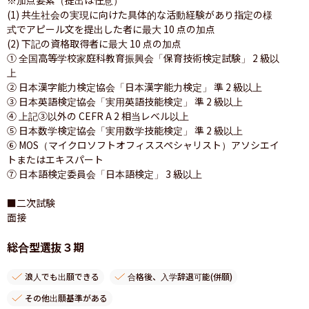
(1) 共生社会の実現に向けた具体的な活動経験があり指定の様
式でアピール文を提出した者に最大 10 点の加点

(2) 下記の資格取得者に最大 10 点の加点

① 全国高等学校家庭科教育振興会「保育技術検定試験」 2 級以
上

② 日本漢字能力検定協会「日本漢字能力検定」 準 2 級以上

③ 日本英語検定協会「実用英語技能検定」 準 2 級以上

④ 上記③以外の CEFR A 2 相当レベル以上

⑤ 日本数学検定協会「実用数学技能検定」 準 2 級以上

⑥ MOS（マイクロソフトオフィススペシャリスト）アソシエイ
トまたはエキスパート

⑦ 日本語検定委員会「日本語検定」 3 級以上

■二次試験

面接
総合型選抜３期
浪人でも出願できる
合格後、入学辞退可能(併願)
その他出願基準がある