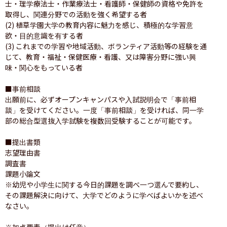
士・理学療法士・作業療法士・看護師・保健師の資格や免許を
取得し、関連分野での活動を強く希望する者

(2) 植草学園大学の教育内容に魅力を感じ、積極的な学習意
欲・目的意識を有する者

(3) これまでの学習や地域活動、ボランティア活動等の経験を通
じて、教育・福祉・保健医療・看護、又は障害分野に強い興
味・関心をもっている者

■事前相談

出願前に、必ずオープンキャンパスや入試説明会で「事前相
談」を受けてください。一度「事前相談」を受ければ、同一学
部の総合型選抜入学試験を複数回受験することが可能です。

■提出書類

志望理由書

調査書

課題小論文

※幼児や小学生に関する今日的課題を調べ一つ選んで要約し、
その課題解決に向けて、大学でどのように学べばよいかを述べ
なさい。

※加点要素（提出は任意）
