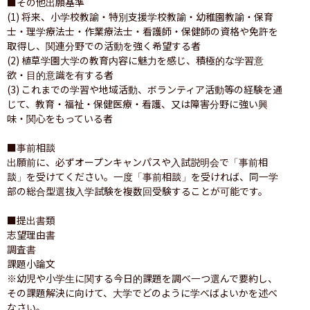
■その他出願基準

(1) 将来、小学校教諭・特別支援学校教諭・幼稚園教諭・保育
士・理学療法士・作業療法士・看護師・保健師の資格や免許を
取得し、関連分野での活動を強く希望する者

(2) 植草学園大学の教育内容に魅力を感じ、積極的な学習意
欲・目的意識を有する者

(3) これまでの学習や地域活動、ボランティア活動等の経験を通
じて、教育・福祉・保健医療・看護、又は障害分野に強い興
味・関心をもっている者

■事前相談

出願前に、必ずオープンキャンパスや入試説明会で「事前相
談」を受けてください。一度「事前相談」を受ければ、同一学
部の総合型選抜入学試験を複数回受験することが可能です。

■提出書類

志望理由書

調査書

課題小論文

※幼児や小学生に関する今日的課題を調べ一つ選んで要約し、
その課題解決に向けて、大学でどのように学べばよいかを述べ
なさい。
