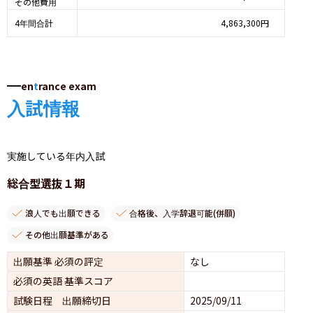
その他費用
4年間合計
4,863,300円
en
t
rance exam
入試情報
実施している年内入試
総合型選抜１期
浪人でも出願できる
合格後、入学辞退可能(併願)
その他出願基準がある
出願基準 必須の評定
なし
必須の英語 基準スコア
試験日程 出願締切日
2025/09/11