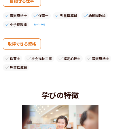
目指せる仕事
音楽療法士
保育士
児童指導員
幼稚園教諭
小学校教諭
もっとみる
取得できる資格
保育士
社会福祉主事
認定心理士
音楽療法士
児童指導員
学びの特徴