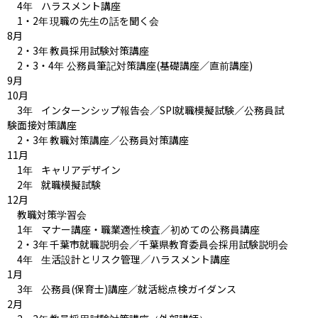
　4年	ハラスメント講座

　1・2年	現職の先生の話を聞く会

8月

　2・3年	教員採用試験対策講座

　2・3・4年	公務員筆記対策講座(基礎講座／直前講座)

9月

10月

　3年	インターンシップ報告会／SPI就職模擬試験／公務員試
験面接対策講座

　2・3年	教職対策講座／公務員対策講座

11月

　1年	キャリアデザイン

　2年	就職模擬試験

12月

　教職対策学習会

　1年	マナー講座・職業適性検査／初めての公務員講座

　2・3年	千葉市就職説明会／千葉県教育委員会採用試験説明会

　4年	生活設計とリスク管理／ハラスメント講座

1月

　3年	公務員(保育士)講座／就活総点検ガイダンス

2月
