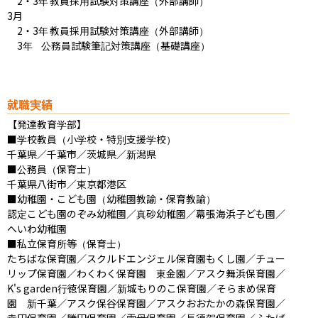
　2・3年	教員採用試験対策講座（外部講師）

3月

　2・3年	教員採用試験対策講座（外部講師）

　3年	公務員試験筆記対策講座（基礎講座）
就職実績
【発達教育学部】

■学校教員（小学校・特別支援学校）

千葉県／千葉市／茨城県／新潟県

■公務員（保育士）

千葉県八街市／東京都港区

■幼稚園・こども園（幼稚園教諭・保育教諭）

認定こども園のぞみ幼稚園／真砂幼稚園／幕張海浜子ども園／
へいわ幼稚園

■私立保育所等（保育士）

たちばな保育園／スクルドエンジェル保育園もくし園／チュー
リップ保育園／わくわく保育園　東金園／アスク舞浜保育園／
K's garden行徳保育園／新城もりのこ保育園／そらまめ保育
園　新千葉／アスク保谷保育園／アスクおおたかの森保育園／
幸田保育園／勝田保育園／雲母保育園／長須賀保育園／ふたば