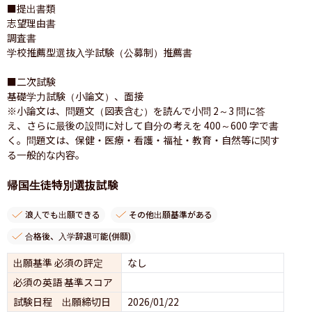
■提出書類

志望理由書

調査書

学校推薦型選抜入学試験（公募制）推薦書

■二次試験

基礎学力試験（小論文）、面接

※小論文は、問題文（図表含む）を読んで小問 2～3 問に答
え、さらに最後の設問に対して自分の考えを 400～600 字で書
く。問題文は、保健・医療・看護・福祉・教育・自然等に関す
る一般的な内容。
帰国生徒特別選抜試験
浪人でも出願できる
その他出願基準がある
合格後、入学辞退可能(併願)
出願基準 必須の評定
なし
必須の英語 基準スコア
試験日程 出願締切日
2026/01/22