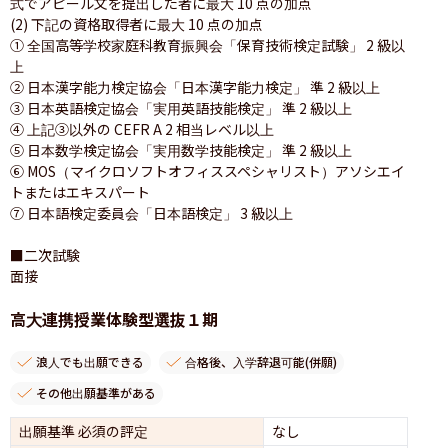
式でアピール文を提出した者に最大 10 点の加点

(2) 下記の資格取得者に最大 10 点の加点

① 全国高等学校家庭科教育振興会「保育技術検定試験」 2 級以
上

② 日本漢字能力検定協会「日本漢字能力検定」 準 2 級以上

③ 日本英語検定協会「実用英語技能検定」 準 2 級以上

④ 上記③以外の CEFR A 2 相当レベル以上

⑤ 日本数学検定協会「実用数学技能検定」 準 2 級以上

⑥ MOS（マイクロソフトオフィススペシャリスト）アソシエイ
トまたはエキスパート

⑦ 日本語検定委員会「日本語検定」 3 級以上

■二次試験

面接
高大連携授業体験型選抜１期
浪人でも出願できる
合格後、入学辞退可能(併願)
その他出願基準がある
出願基準 必須の評定
なし