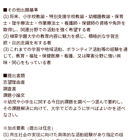
■その他出願基準

(1) 将来、小学校教諭・特別支援学校教諭・幼稚園教諭・保育
士・理学療法士・作業療法士・看護師・保健師の資格や免許を
取得し、関連分野での活動を強く希望する者

(2) 植草学園大学の教育内容に魅力を感じ、積極的な学習意
欲・目的意識を有する者

(3) これまでの学習や地域活動、ボランティア活動等の経験を通
じて、教育・福祉・保健医療・看護、又は障害分野に強い興
味・関心をもっている者

■提出書類

志望理由書

調査書

課題小論文

※幼児や小学生に関する今日的課題を調べ一つ選んで要約し、
その課題解決に向けて、大学でどのように学べばよいかを述べ
なさい。

※加点要素（提出は任意）

(1) 共生社会の実現に向けた具体的な活動経験があり指定の様