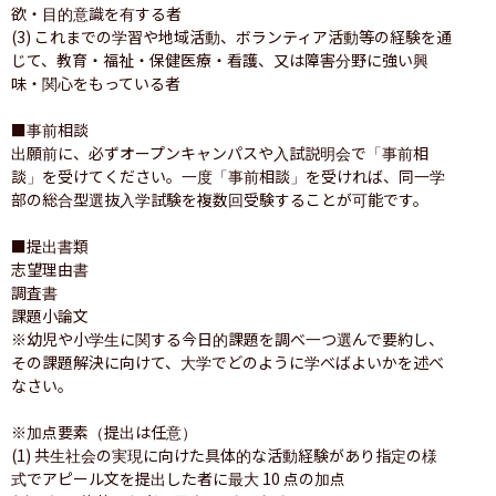
欲・目的意識を有する者

(3) これまでの学習や地域活動、ボランティア活動等の経験を通
じて、教育・福祉・保健医療・看護、又は障害分野に強い興
味・関心をもっている者

■事前相談

出願前に、必ずオープンキャンパスや入試説明会で「事前相
談」を受けてください。一度「事前相談」を受ければ、同一学
部の総合型選抜入学試験を複数回受験することが可能です。

■提出書類

志望理由書

調査書

課題小論文

※幼児や小学生に関する今日的課題を調べ一つ選んで要約し、
その課題解決に向けて、大学でどのように学べばよいかを述べ
なさい。

※加点要素（提出は任意）

(1) 共生社会の実現に向けた具体的な活動経験があり指定の様
式でアピール文を提出した者に最大 10 点の加点
