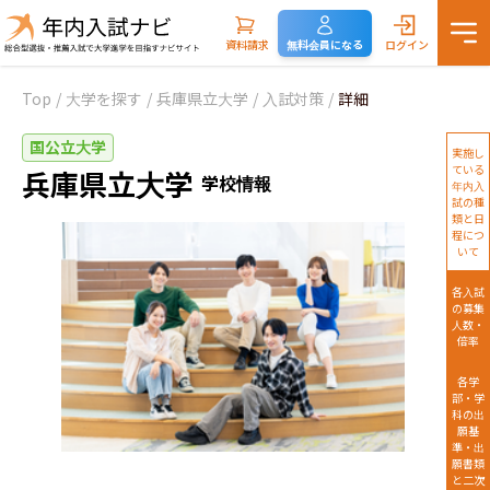
資料請求
無料会員になる
ログイン
Top
/
大学を探す
/
兵庫県立大学
/
入試対策
/
詳細
国公立大学
実施し
ている
兵庫県立大学
学校情報
年内入
試の種
類と日
程につ
いて
各入試
の募集
人数・
倍率
各学
部・学
科の出
願基
準・出
願書類
と二次