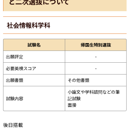
と二次選抜について
社会情報科学科
試験名
帰国生特別選抜
出願評定
-
必要英検スコア
-
出願書類
その他書類
小論文や学科諮問などの筆
試験内容
記試験
面接 
後日搭載