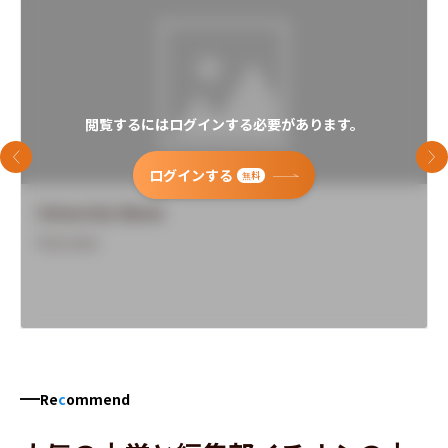
閲覧するにはログインする必要があります。
前のスライド
次
ログインする
無料
University Name
Overview
Re
c
ommend