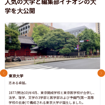
人気の大学と編集部イチオシの大
学を大公開
前のスライド
次
東京大学
志ある卓越。

1877(明治10)年4月、東京開成学校と東京医学校が合併し、
法学、理学、文学の3学部と医学部および予備門(第一高等
学校の前身)で構成される東京大学が誕生しました。
