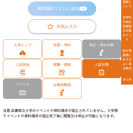
選抜に
ついて
資料請求リストに追加
無料
各学科
の総合
お気に入り
型選抜
の対策
ポイン
ト
大学トップ
学部・学科
先生・学生の声
総合型
選抜に
対する
よくあ
入試情報
就職・資格
入試対策
る質問
まとめ
イベント
合格体験談
注意
:
兵庫県立大学のイベントや資料請求が設定されていません。大学側
でイベントや資料請求の設定完了後に閲覧又は申込が可能になります。