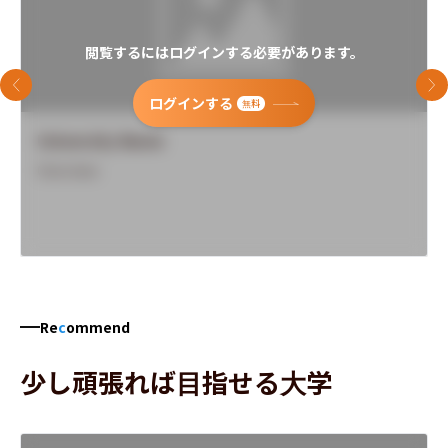
閲覧するにはログインする必要があります。
前のスライド
次
ログインする
無料
University Name
Overview
Re
c
ommend
少し頑張れば目指せる大学