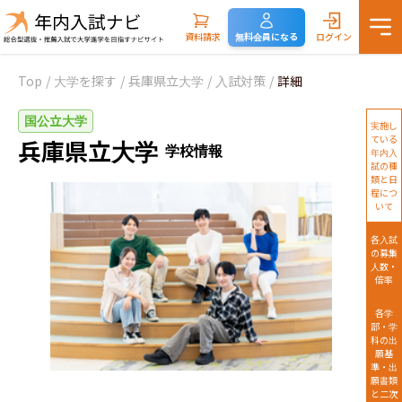
資料請求
無料会員になる
ログイン
Top
/
大学を探す
/
兵庫県立大学
/
入試対策
/
詳細
国公立大学
実施し
ている
兵庫県立大学
学校情報
年内入
試の種
類と日
程につ
いて
各入試
の募集
人数・
倍率
各学
部・学
科の出
願基
準・出
願書類
と二次