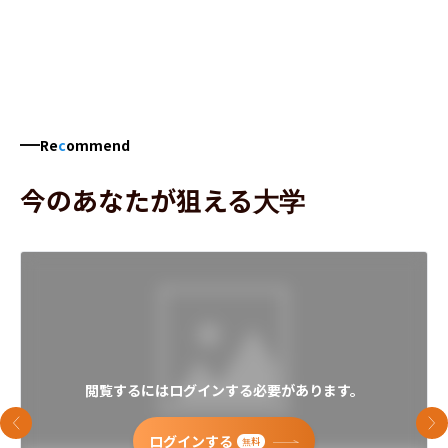
Re
c
ommend
今のあなたが狙える大学
閲覧するにはログインする必要があります。
前のスライド
次
ログインする
無料