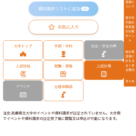
選抜に
ついて
資料請求リストに追加
無料
各学科
の総合
お気に入り
型選抜
の対策
ポイン
ト
大学トップ
学部・学科
先生・学生の声
総合型
選抜に
対する
よくあ
入試情報
就職・資格
入試対策
る質問
まとめ
イベント
合格体験談
注意
:
兵庫県立大学のイベントや資料請求が設定されていません。大学側
でイベントや資料請求の設定完了後に閲覧又は申込が可能になります。