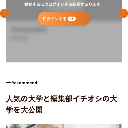
閲覧するにはログインする必要があります。
前のスライド
次
ログインする
無料
University Name
Overview
Re
c
ommend
人気の大学と編集部イチオシの大
学を大公開