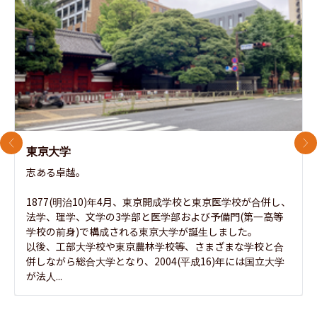
前のスライド
次
東京大学
志ある卓越。

1877(明治10)年4月、東京開成学校と東京医学校が合併し、
法学、理学、文学の3学部と医学部および予備門(第一高等
学校の前身)で構成される東京大学が誕生しました。

以後、工部大学校や東京農林学校等、さまざまな学校と合
併しながら総合大学となり、2004(平成16)年には国立大学
が法人...