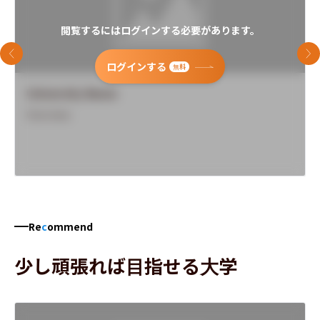
閲覧するにはログインする必要があります。
前のスライド
次
ログインする
無料
University Name
Overview
Re
c
ommend
少し頑張れば目指せる大学