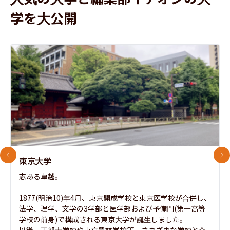
学を大公開
前のスライド
次
東京大学
志ある卓越。

1877(明治10)年4月、東京開成学校と東京医学校が合併し、
法学、理学、文学の3学部と医学部および予備門(第一高等
学校の前身)で構成される東京大学が誕生しました。

以後、工部大学校や東京農林学校等、さまざまな学校と合