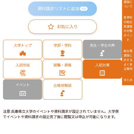
選抜に
ついて
資料請求リストに追加
無料
各学科
の総合
お気に入り
型選抜
の対策
ポイン
ト
大学トップ
学部・学科
先生・学生の声
総合型
選抜に
対する
よくあ
入試情報
就職・資格
入試対策
る質問
まとめ
イベント
合格体験談
注意
:
兵庫県立大学のイベントや資料請求が設定されていません。大学側
でイベントや資料請求の設定完了後に閲覧又は申込が可能になります。