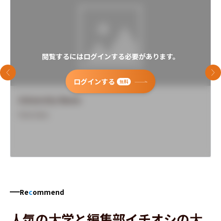
閲覧するにはログインする必要があります。
前のスライド
次
ログインする
無料
University Name
Overview
Re
c
ommend
人気の大学と編集部イチオシの大