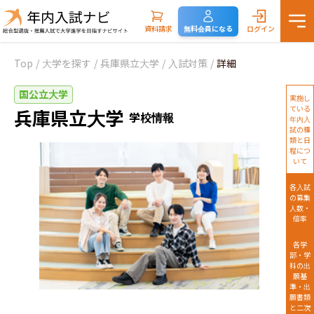
資料請求
無料会員になる
ログイン
Top
/
大学を探す
/
兵庫県立大学
/
入試対策
/
詳細
国公立大学
実施し
ている
兵庫県立大学
学校情報
年内入
試の種
類と日
程につ
いて
各入試
の募集
人数・
倍率
各学
部・学
科の出
願基
準・出
願書類
と二次