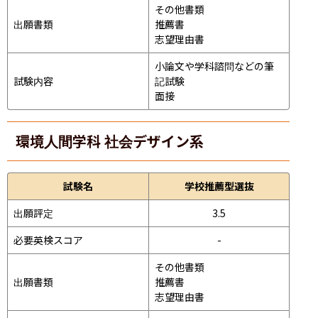
その他書類

出願書類
推薦書

志望理由書
小論文や学科諮問などの筆
試験内容
記試験
面接 
環境人間学科 社会デザイン系
試験名
学校推薦型選抜
出願評定
3.5
必要英検スコア
-
その他書類

出願書類
推薦書

志望理由書