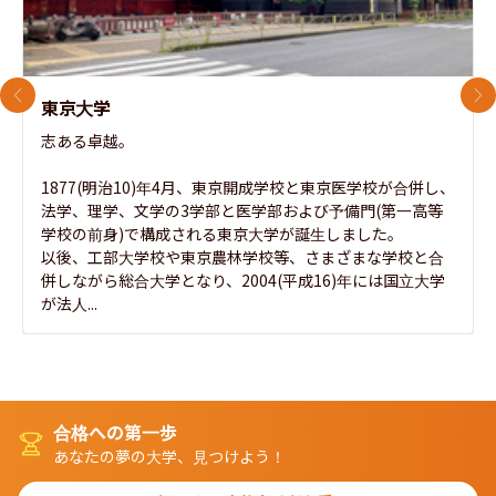
前のスライド
次
東京大学
志ある卓越。

1877(明治10)年4月、東京開成学校と東京医学校が合併し、
法学、理学、文学の3学部と医学部および予備門(第一高等
学校の前身)で構成される東京大学が誕生しました。

以後、工部大学校や東京農林学校等、さまざまな学校と合
併しながら総合大学となり、2004(平成16)年には国立大学
が法人...
合格への第一歩
あなたの夢の大学、見つけよう！