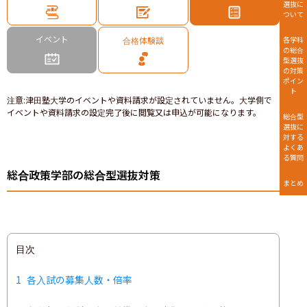
選抜に
ついて
イベント
合格体験談
各学科
の総合
型選抜
の対策
ポイン
ト
注意
:
津田塾大学のイベントや資料請求が設定されていません。大学側で
イベントや資料請求の設定完了後に閲覧又は申込が可能になります。
総合型
選抜に
対する
よくあ
る質問
総合政策学部の総合型選抜対策
まとめ
目次
1
各入試の募集人数・倍率