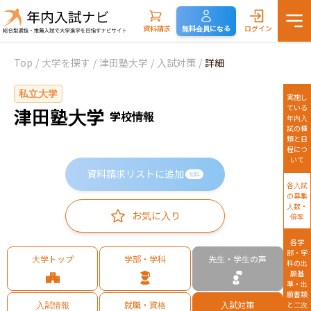
資料請求
無料会員になる
ログイン
Top
/
大学を探す
/
津田塾大学
/
入試対策
/
詳細
私立大学
実施し
ている
津田塾大学
学校情報
年内入
試の種
類と日
程につ
いて
資料請求リストに追加
無料
各入試
の募集
人数・
お気に入り
倍率
各学
部・学
大学トップ
学部・学科
先生・学生の声
科の出
願基
準・出
願書類
入試情報
就職・資格
入試対策
と二次