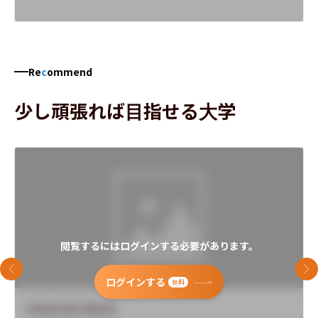
Re
c
ommend
少し頑張れば目指せる大学
閲覧するにはログインする必要があります。
前のスライド
次
ログインする
無料
University Name