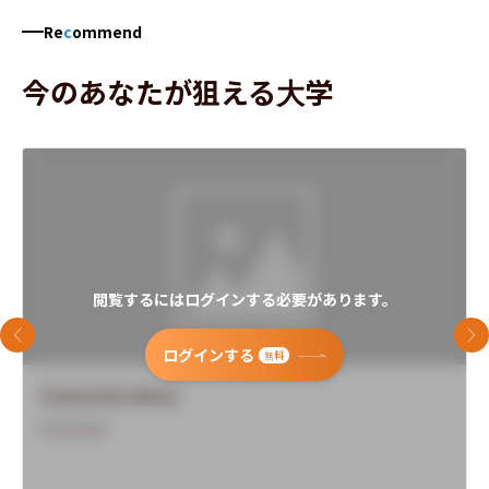
Re
c
ommend
今のあなたが狙える大学
閲覧するにはログインする必要があります。
前のスライド
次
ログインする
無料
University Name
Overview