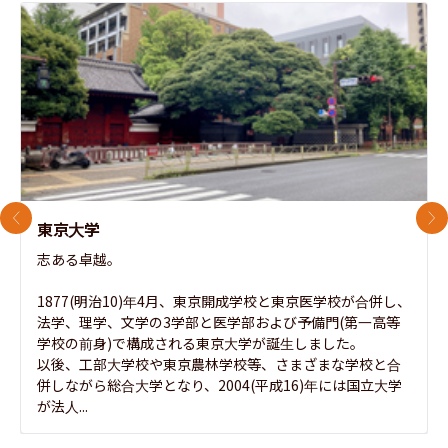
前のスライド
次
東京大学
志ある卓越。

1877(明治10)年4月、東京開成学校と東京医学校が合併し、
法学、理学、文学の3学部と医学部および予備門(第一高等
学校の前身)で構成される東京大学が誕生しました。

以後、工部大学校や東京農林学校等、さまざまな学校と合
併しながら総合大学となり、2004(平成16)年には国立大学
が法人...