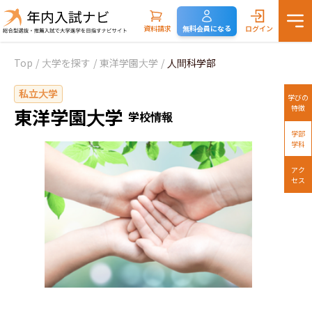
資料請求
無料会員になる
ログイン
Top
/
大学を探す
/
東洋学園大学
/
人間科学部
私立大学
学びの
特徴
東洋学園大学
学校情報
学部
学科
アク
セス