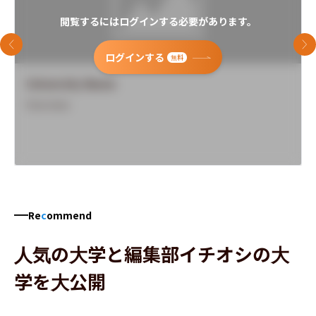
閲覧するにはログインする必要があります。
前のスライド
次
ログインする
無料
University Name
Overview
Re
c
ommend
人気の大学と編集部イチオシの大
学を大公開