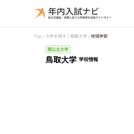
Top
/
大学を探す
/
鳥取大学
/
地域学部
国公立大学
鳥取大学
学校情報