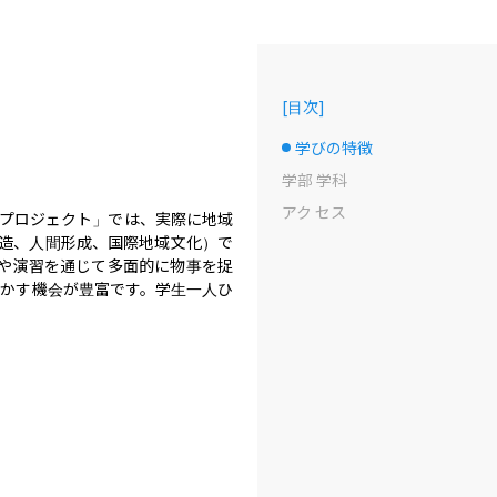
[
目次
]
学びの特徴
選択中のドット
学部 学科
アク セス
査プロジェクト」では、実際に地域
創造、人間形成、国際地域文化）で
や演習を通じて多面的に物事を捉
生かす機会が豊富です。学生一人ひ