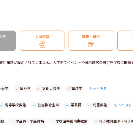
の声
入試情報
就職・資格
資料請求が設定されていません。大学側でイベントや資料請求の設定完了後に閲覧
社会学
福祉学
文化人類学
環境学
もっとみる
高等学校教諭
社会教育主事
学芸員
司書教諭
もっとみる
試験
学芸員・学芸員補
学校図書館司書教諭
社会教育主事・社会