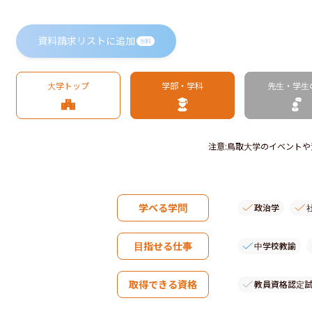
資料請求リストに追加
無料
大学トップ
学部・学科
先生・学生
注意
:
鳥取大学のイベントや
学べる学問
政治学
目指せる仕事
中学校教諭
取得できる資格
教員資格認定