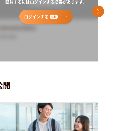
閲覧するにはログインする必要があります。
閲覧す
次のスライド
ログインする
無料
University Name
Universi
Overview
Overview
公開