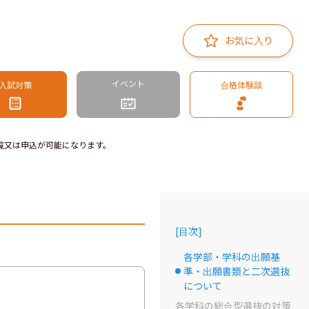
お気に入り
イベント
入試対策
合格体験談
覧又は申込が可能になります。
[
目次
]
各学部・学科の出願基
準・出願書類と二次選抜
選択中のドット
について
各学科の総合型選抜の対策