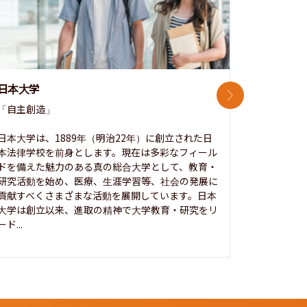
日本大学
中央大学
次のスライド
「自主創造」

次世代を拓
開かれた大
日本大学は、1889年（明治22年）に創立された日
本法律学校を前身とします。現在は多彩なフィール
1885年
ドを備えた魅力のある真の総合大学として、教育・
養フ」とい
研究活動を始め、医療、生涯学習等、社会の発展に
る伝統と実
貢献すべくさまざまな活動を展開しています。日本
にも、社会
大学は創立以来、進取の精神で大学教育・研究をリ
してきまし
ード...
究...