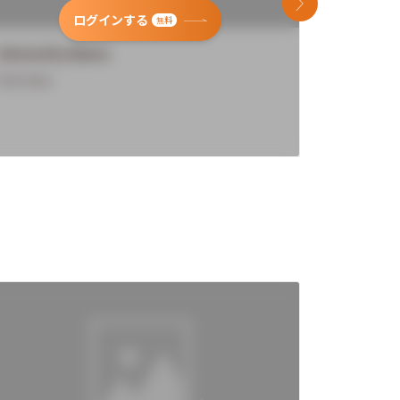
次のスライド
ログインする
無料
University Name
Universi
Overview
Overview