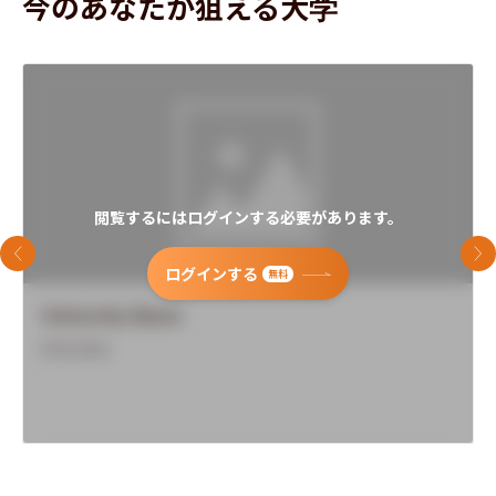
今のあなたが狙える大学
閲覧するにはログインする必要があります。
前のスライド
次
ログインする
無料
University Name
Overview