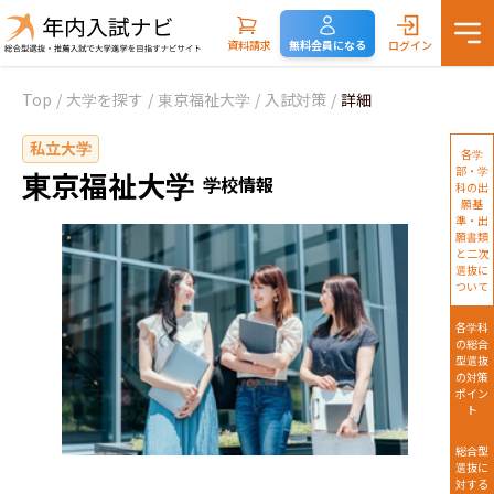
資料請求
無料会員になる
ログイン
Top
/
大学を探す
/
東京福祉大学
/
入試対策
/
詳細
私立大学
各学
部・学
東京福祉大学
学校情報
科の出
願基
準・出
願書類
と二次
選抜に
ついて
各学科
の総合
型選抜
の対策
ポイン
ト
総合型
選抜に
対する