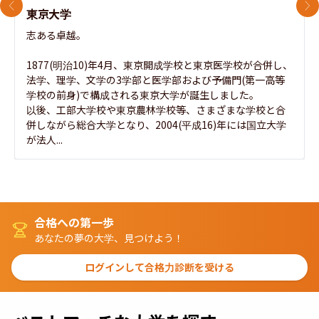
前のスライド
次
東京大学
志ある卓越。

1877(明治10)年4月、東京開成学校と東京医学校が合併し、
法学、理学、文学の3学部と医学部および予備門(第一高等
学校の前身)で構成される東京大学が誕生しました。

以後、工部大学校や東京農林学校等、さまざまな学校と合
併しながら総合大学となり、2004(平成16)年には国立大学
が法人...
合格への第一歩
あなたの夢の大学、見つけよう！
ログインして合格力診断を受ける