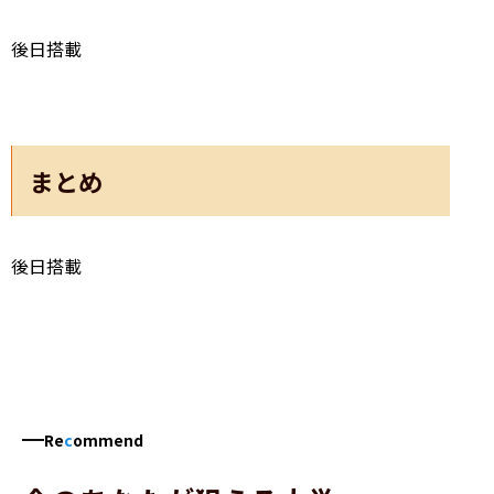
後日搭載
まとめ
後日搭載
Re
c
ommend