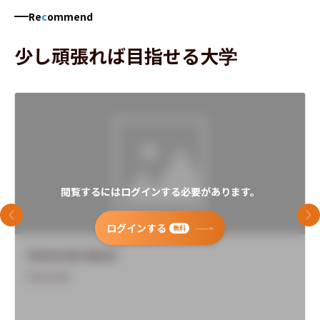
Re
c
ommend
少し頑張れば目指せる大学
閲覧するにはログインする必要があります。
前のスライド
次
ログインする
無料
University Name
Overview