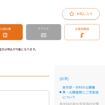
お気に入り
イベント
入試対策
合格体験談
覧又は申込が可能になります。
[
目次
]
各学部・学科の出願基
準・出願書類と二次選抜
選択中のドット
について
各学科の総合型選抜の対策