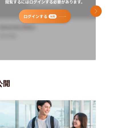
閲覧するにはログインする必要があります。
閲覧す
次のスライド
ログインする
無料
University Name
Universi
Overview
Overview
公開