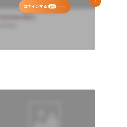
次のスライド
ログインする
無料
University Name
Universi
Overview
Overview