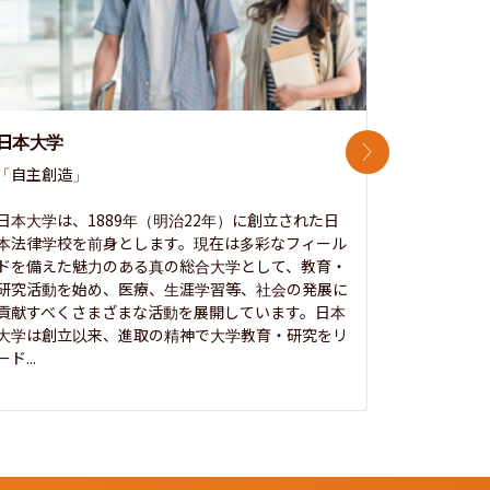
日本大学
中央大学
次のスライド
「自主創造」

次世代を拓
開かれた大
日本大学は、1889年（明治22年）に創立された日
本法律学校を前身とします。現在は多彩なフィール
1885年
ドを備えた魅力のある真の総合大学として、教育・
養フ」とい
研究活動を始め、医療、生涯学習等、社会の発展に
る伝統と実
貢献すべくさまざまな活動を展開しています。日本
にも、社会
大学は創立以来、進取の精神で大学教育・研究をリ
してきまし
ード...
究...