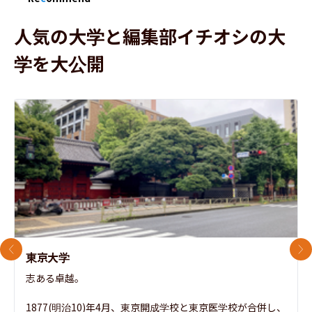
人気の大学と編集部イチオシの大
学を大公開
前のスライド
次
東京大学
志ある卓越。

1877(明治10)年4月、東京開成学校と東京医学校が合併し、