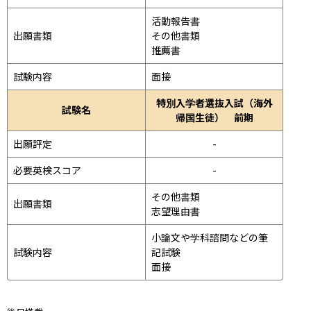
活動報告書

出願書類
その他書類

推薦書
試験内容
面接 
特別入学者選抜入試（海外
試験名
帰国生徒） 前期
出願評定
-
必要英検スコア
-
その他書類

出願書類
志望理由書
小論文や学科諮問などの筆
試験内容
記試験
面接 