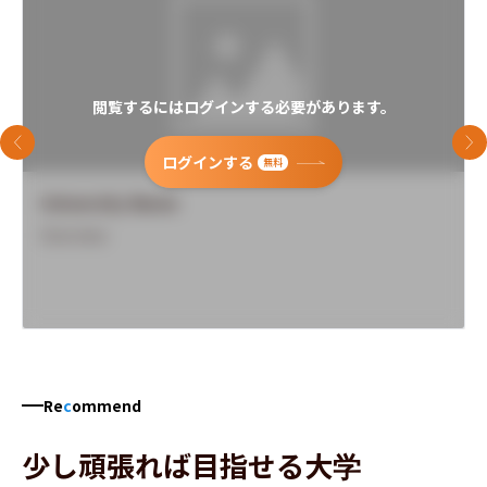
閲覧するにはログインする必要があります。
前のスライド
次
ログインする
無料
University Name
Overview
Re
c
ommend
少し頑張れば目指せる大学