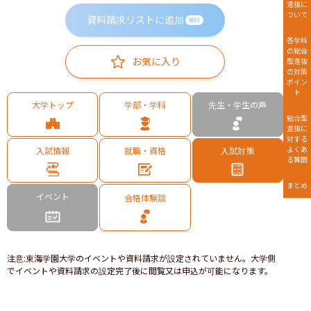
選抜に
ついて
資料請求リストに追加
無料
各学科
の総合
お気に入り
型選抜
の対策
ポイン
ト
大学トップ
学部・学科
先生・学生の声
総合型
選抜に
対する
よくあ
入試情報
就職・資格
入試対策
る質問
まとめ
イベント
合格体験談
注意
:
東海学園大学のイベントや資料請求が設定されていません。大学側
でイベントや資料請求の設定完了後に閲覧又は申込が可能になります。