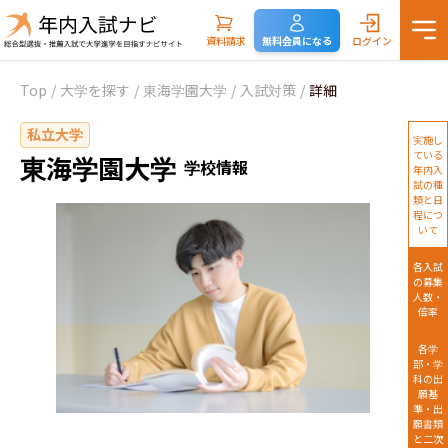
資料請求
無料会員になる
ログイン
Top
/
大学を探す
/
東海学園大学
/
入試対策
/
詳細
私立大学
実施し
ている
東海学園大学
学校情報
年内入
試の種
類と日
程につ
いて
各入試
の募集
人数・
倍率
各学
部・学
科の出
願基
準・出
願書類
と二次