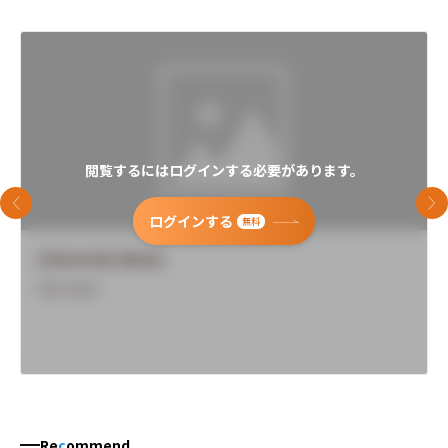
閲覧するにはログインする必要があります。
前のスライド
次
ログインする
無料
University Name
Overview
Re
c
ommend