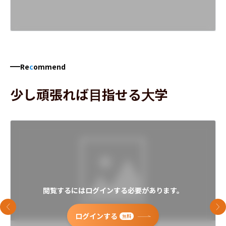
Re
c
ommend
少し頑張れば目指せる大学
閲覧するにはログインする必要があります。
前のスライド
次
ログインする
無料