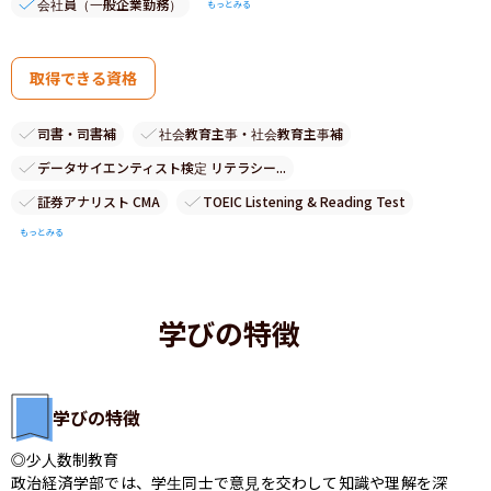
会社員（一般企業勤務）
もっとみる
取得できる資格
司書・司書補
社会教育主事・社会教育主事補
データサイエンティスト検定 リテラシー...
証券アナリスト CMA
TOEIC Listening & Reading Test
もっとみる
学びの特徴
学びの特徴
◎少人数制教育

政治経済学部では、学生同士で意見を交わして知識や理解を深