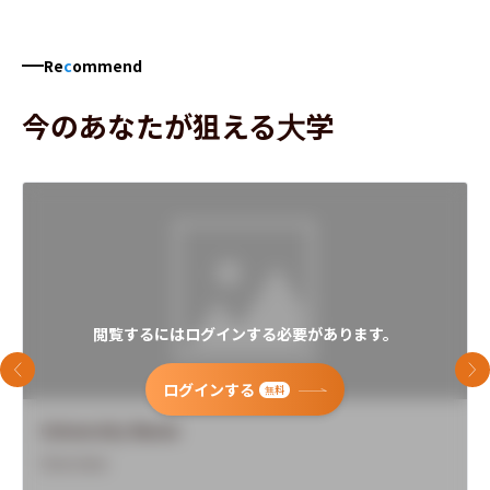
Re
c
ommend
今のあなたが狙える大学
閲覧するにはログインする必要があります。
前のスライド
次
ログインする
無料
University Name
Overview