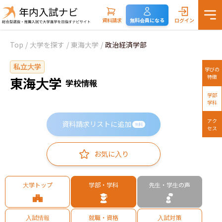
資料請求
無料会員になる
ログイン
Top
/
大学を探す
/
東海大学
/
政治経済学部
私立大学
学びの
特徴
東海大学
学校情報
学部
学科
アク
資料請求リストに追加
無料
セス
お気に入り
大学トップ
学部・学科
先生・学生の声
入試情報
就職・資格
入試対策