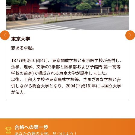
前のスライド
次
東京大学
志ある卓越。

1877(明治10)年4月、東京開成学校と東京医学校が合併し、
法学、理学、文学の3学部と医学部および予備門(第一高等
学校の前身)で構成される東京大学が誕生しました。

以後、工部大学校や東京農林学校等、さまざまな学校と合
併しながら総合大学となり、2004(平成16)年には国立大学
が法人...
合格への第一歩
あなたの夢の大学、見つけよう！