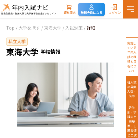
資料請求
無料会員になる
ログイン
Top
/
大学を探す
/
東海大学
/
入試対策
/
詳細
私立大学
実施し
ている
東海大学
学校情報
年内入
試の種
類と日
程につ
いて
各入試
の募集
人数・
倍率
各学
部・学
科の出
願基
準・出
願書類
と二次