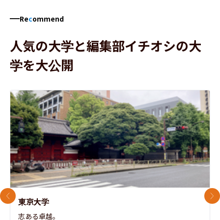
Re
c
ommend
人気の大学と編集部イチオシの大
学を大公開
前のスライド
次
東京大学
志ある卓越。
