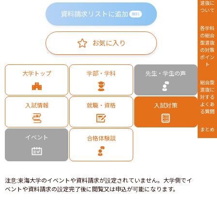
選抜に
ついて
資料請求リストに追加
無料
各学科
の総合
お気に入り
型選抜
の対策
ポイン
ト
大学トップ
学部・学科
先生・学生の声
総合型
選抜に
対する
よくあ
入試情報
就職・資格
入試対策
る質問
まとめ
イベント
合格体験談
注意
:
東海大学のイベントや資料請求が設定されていません。大学側でイ
ベントや資料請求の設定完了後に閲覧又は申込が可能になります。