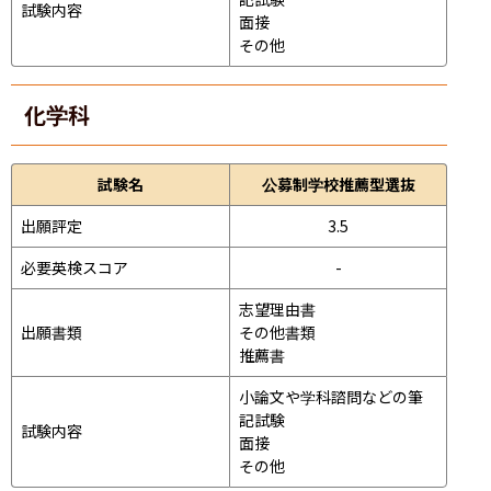
試験内容
面接 
その他
化学科
試験名
公募制学校推薦型選抜
出願評定
3.5
必要英検スコア
-
志望理由書

出願書類
その他書類

推薦書
小論文や学科諮問などの筆
記試験
試験内容
面接 
その他