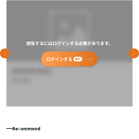
閲覧するにはログインする必要があります。
前のスライド
次
ログインする
無料
University Name
Overview
Re
c
ommend