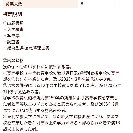
募集人数
8
補足説明
◎出願書類

・入学願書

・写真票

・調査書

・総合型選抜 志望理由書

◎出願資格

次の①～④のいずれかに該当する者。

①高等学校（中等教育学校の後期課程及び特別支援学校の高等
部を含む）を卒業した者、及び2025年3月卒業見込みの者。

②通常の課程による12年の学校教育を修了した者、及び2025年
3月修了見込みの者。

③学校教育法施行規則第150条の規定により高等学校を卒業し
た者と同等以上の学力があると認められる者、及び2025年3月
までにこれに該当する見込みの者。

④東北文教大学において、個別の入学資格審査により、高等学
校を卒業した者と同等以上の学力があると認められた者で満18
歳以上に達した者。
