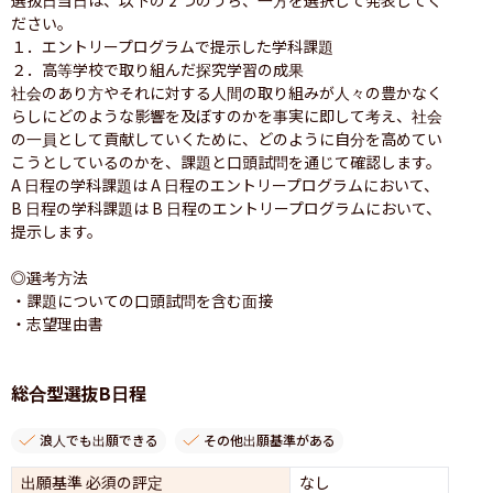
ださい。

１．エントリープログラムで提示した学科課題

２．高等学校で取り組んだ探究学習の成果

社会のあり方やそれに対する人間の取り組みが人々の豊かなく
らしにどのような影響を及ぼすのかを事実に即して考え、社会
の一員として貢献していくために、どのように自分を高めてい
こうとしているのかを、課題と口頭試問を通じて確認します。

A 日程の学科課題は A 日程のエントリープログラムにおいて、
B 日程の学科課題は B 日程のエントリープログラムにおいて、
提示します。

◎選考方法

・課題についての口頭試問を含む面接

・志望理由書
総合型選抜B日程
浪人でも出願できる
その他出願基準がある
出願基準 必須の評定
なし