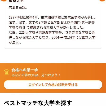
東京大学
志ある卓越。

1877(明治10)年4月、東京開成学校と東京医学校が合併し、
法学、理学、文学の3学部と医学部および予備門(第一高等
学校の前身)で構成される東京大学が誕生しました。

以後、工部大学校や東京農林学校等、さまざまな学校と合
併しながら総合大学となり、2004(平成16)年には国立大学
が法人...
合格への第一歩
あなたの夢の大学、見つけよう！
ログインして合格力診断を受ける
ベストマッチな大学を探す