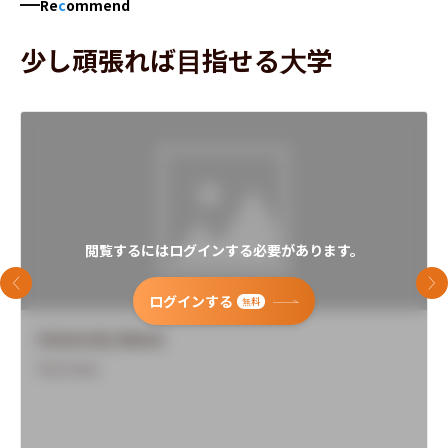
Re
c
ommend
少し頑張れば目指せる大学
閲覧するにはログインする必要があります。
前のスライド
次
ログインする
無料
University Name
Overview