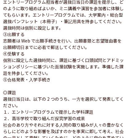
エントリープログラム担当者が選抜日当日の課題を提示し、ど
のように取り組めばよいか、ミニ講義や演習を参加者に体験し
てもらいます。エントリープログラムでは、大学案内・総合型
選抜パンフレット（本冊子）・筆記用具を持参してください。
選抜時間は個別に設定します。

③出願する

志願者は Web で出願手続きを行い、出願書類と志望理由書を
出願締切日までに必着で郵送してください。

④受験する

個別に設定した選抜時間に、課題に基づく口頭試問とアドミッ
ションポリシーに基づいた面接試験を実施します。準備した課
題を持参してください。

⑤合格発表・入学手続き

◎課題

選抜日当日は、以下の 2 つのうち、一方を選択して発表してく
ださい。

１．エントリープログラムで提示した学科課題

２．高等学校で取り組んだ探究学習の成果

社会のあり方やそれに対する人間の取り組みが人々の豊かなく
らしにどのような影響を及ぼすのかを事実に即して考え、社会
の一員として貢献していくために、どのように自分を高めてい