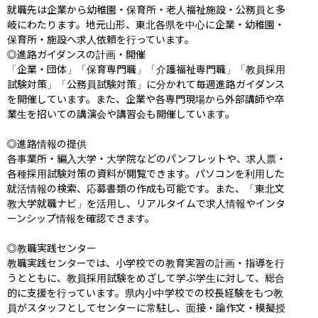
就職先は企業から幼稚園・保育所・老人福祉施設・公務員と多
岐にわたります。地元山形、東北各県を中心に企業・幼稚園・
保育所・施設へ求人依頼を行っています。

◎進路ガイダンスの計画・開催

「企業・団体」「保育専門職」「介護福祉専門職」「教員採用
試験対策」「公務員試験対策」に分かれて毎週進路ガイダンス
を開催しています。また、企業や各専門現場から外部講師や卒
業生を招いての講演会や講習会も開催しています。

◎進路情報の提供

各事業所・編入大学・大学院などのパンフレットや、求人票・
各種採用試験対策の資料が閲覧できます。パソコンを利用した
就活情報の検索、応募書類の作成も可能です。また、「東北文
教大学就職ナビ」を活用し、リアルタイムで求人情報やインタ
ーンシップ情報を確認できます。

◎教職実践センター

教職実践センターでは、小学校での教育実習の計画・指導を行
うとともに、教員採用試験をめざして学ぶ学生に対して、総合
的に支援を行っています。県内小中学校での校長経験をもつ教
員がスタッフとしてセンターに常駐し、面接・論作文・模擬授