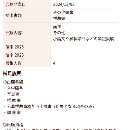
合格発表日
2024/12/02
その他書類
提出書類
推薦書
面接 
試験内容
その他
小論文や学科諮問などの筆記試験
倍率 2026
倍率 2025
募集人数
4
補足説明
◎出願書類

・入学願書

・写真票

・推 薦 書 

・公募推薦資格加点申請書（対象となる場合のみ）

・調 査 書

◎出願資格
