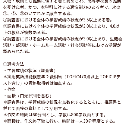
人物・成績とも推薦に値する者と認められ、高等学校長の推薦
を受けた者、かつ、本学科に対する適性能力のある者で、次の
①、②、③のいずれかに該当する者。

①調査書における全体の学習成績の状況が3.5以上ある者。

②調査書における全体の学習成績の状況が3.0以上あり、4.0以
上の教科が複数ある者。

③調査書における全体の学習成績の状況が3.0以上あり、生徒会
活動・部活動・ホームルーム活動・社会活動等における活躍が
認められた者。

◎選考方法

・学習成績の状況（調査書）

＊実用英語技能検定準２級相当（TOEIC470点以上 TOEICIPテ
スト含む）の資格取得者は加点する。

・作文

・面接（口頭試問を含む）

＊調査書は、学習成績の状況を点数化するとともに、推薦書と
併せて面接の資料として活用する。

＊作文の時間は60分間とし、字数は800字以内とする。

＊面接は、作文終了後に行い、時間は一人30分程度とする。
