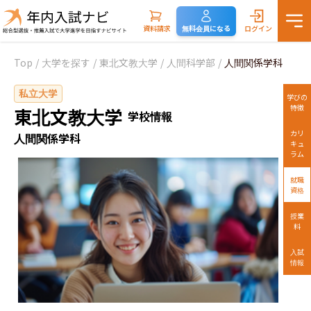
資料請求
無料会員になる
ログイン
Top
/
大学を探す
/
東北文教大学
/
人間科学部
/
人間関係学科
私立大学
学びの
特徴
東北文教大学
学校情報
カリ
人間関係学科
キュ
ラム
就職
資格
授業
料
入試
情報