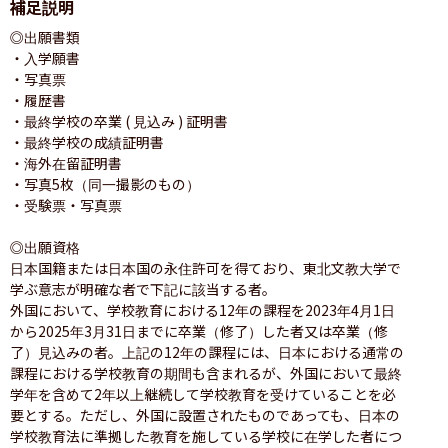
補足説明
◎出願書類

・入学願書

・写真票

・履歴書

・最終学校の卒業 ( 見込み ) 証明書

・最終学校の成績証明書

・海外在留証明書

・写真5枚（同一撮影のもの）

・受験票・写真票

◎出願資格

日本国籍または日本国の永住許可を得ており、東北文教大学で
学ぶ意志が明確な者で下記に該当する者。

外国において、学校教育における12年の課程を2023年4月1日
から2025年3月31日までに卒業（修了）した者又は卒業（修
了）見込みの者。上記の12年の課程には、日本における通常の
課程における学校教育の期間も含まれるが、外国において最終
学年を含めて2年以上継続して学校教育を受けていることを必
要とする。ただし、外国に設置されたものであっても、日本の
学校教育法に準拠した教育を施している学校に在学した者につ