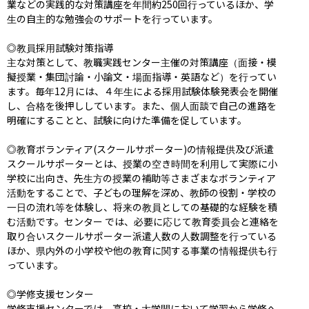
業などの実践的な対策講座を年間約250回行っているほか、学
生の自主的な勉強会のサポートを行っています。

◎教員採用試験対策指導

主な対策として、教職実践センター主催の対策講座（面接・模
擬授業・集団討論・小論文・場面指導・英語など）を行ってい
ます。毎年12月には、４年生による採用試験体験発表会を開催
し、合格を後押ししています。また、個人面談で自己の進路を
明確にすることと、試験に向けた準備を促しています。

◎教育ボランティア(スクールサポーター)の情報提供及び派遣

スクールサポーターとは、授業の空き時間を利用して実際に小
学校に出向き、先生方の授業の補助等さまざまなボランティア
活動をすることで、子どもの理解を深め、教師の役割・学校の
一日の流れ等を体験し、将来の教員としての基礎的な経験を積
む活動です。センター では、必要に応じて教育委員会と連絡を
取り合いスクールサポーター派遣人数の人数調整を行っている
ほか、県内外の小学校や他の教育に関する事業の情報提供も行
っています。

◎学修支援センター

学修支援センターでは、高校・大学間において学習から学修へ