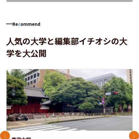
Re
c
ommend
人気の大学と編集部イチオシの大
学を大公開
前のスライド
次