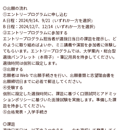
◎出願の流れ

①エントリープログラムに申し込む

A 日程：2024/9/14、9/21（いずれか一方を選択）

B 日程：2024/12/7、12/14（いずれか一方を選択）

②エントリープログラムに参加する

エントリープログラム担当者が選抜日当日の課題を提示し、ど
のように取り組めばよいか、ミニ講義や演習を参加者に体験し
てもらいます。エントリープログラムでは、大学案内・総合型
選抜パンフレット（本冊子）・筆記用具を持参してください。
選抜時間は個別に設定します。

③出願する

志願者は Web で出願手続きを行い、出願書類と志望理由書を
出願締切日までに必着で郵送してください。

④受験する

個別に設定した選抜時間に、課題に基づく口頭試問とアドミッ
ションポリシーに基づいた面接試験を実施します。準備した課
題を持参してください。

⑤合格発表・入学手続き

◎課題

選抜日当日は、以下の 2 つのうち、一方を選択して発表してく