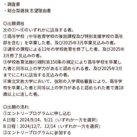
・調査書

・総合型選抜 志望理由書

◎出願資格

次の①～④のいずれかに該当する者。

①高等学校（中等教育学校の後期課程及び特別支援学校の高等
部を含む）を卒業した者、及び2025年3月卒業見込みの者。

②通常の課程による12年の学校教育を修了した者、及び2025年
3月修了見込みの者。

③学校教育法施行規則第150条の規定により高等学校を卒業し
た者と同等以上の学力があると認められる者、及び2025年3月
までにこれに該当する見込みの者。

④東北文教大学において、個別の入学資格審査により、高等学
校を卒業した者と同等以上の学力があると認められた者で満18
歳以上に達した者。

◎出願の流れ

①エントリープログラムに申し込む

A 日程：2024/9/14、9/21（いずれか一方を選択）

B 日程：2024/12/7、12/14（いずれか一方を選択）

②エントリープログラムに参加する
