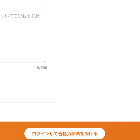
0
/
800
ログインして合格力診断を受ける