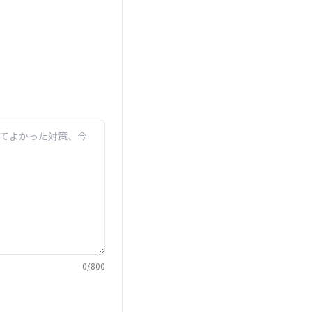
0
/
800