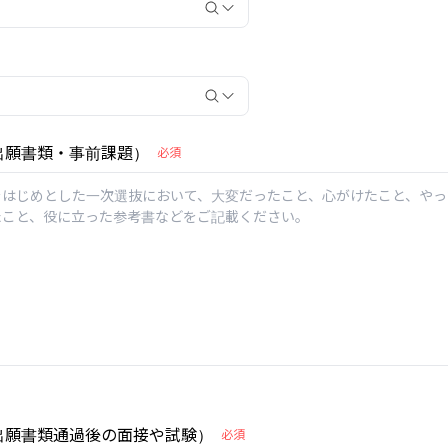
 出願書類・事前課題）
必須
 出願書類通過後の面接や試験）
必須