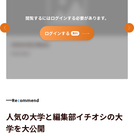
閲覧するにはログインする必要があります。
前のスライド
次
ログインする
無料
University Name
Overview
Re
c
ommend
人気の大学と編集部イチオシの大
学を大公開