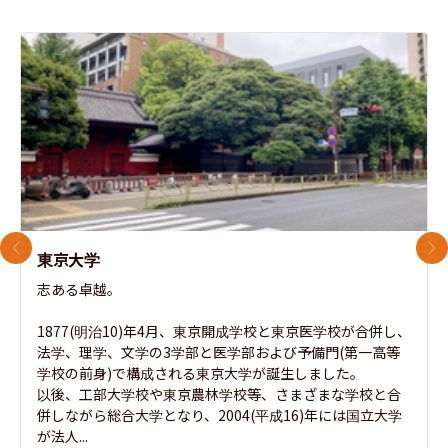
前のスライド
次
東京大学
志ある卓越。

1877(明治10)年4月、東京開成学校と東京医学校が合併し、
法学、理学、文学の3学部と医学部および予備門(第一高等
学校の前身)で構成される東京大学が誕生しました。

以後、工部大学校や東京農林学校等、さまざまな学校と合
併しながら総合大学となり、2004(平成16)年には国立大学
が法人...