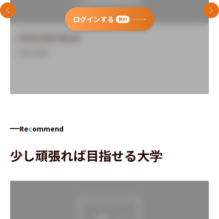
前のスライド
次
ログインする
無料
University Name
Overview
Re
c
ommend
少し頑張れば目指せる大学