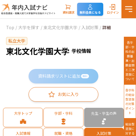
資料請求
無料会員になる
ログイン
Top
/
大学を探す
/
東北文化学園大学
/
入試対策
/
詳細
私立大学
各学
部・学
東北文化学園大学
学校情報
科の出
願基
準・出
願書類
と二次
選抜に
資料請求リストに追加
無料
ついて
各学科
お気に入り
の総合
型選抜
の対策
ポイン
大学トップ
学部・学科
先生・学生の声
ト
総合型
選抜に
入試情報
就職・資格
入試対策
対する