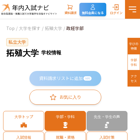
資料請求
無料会員になる
ログイン
Top
/
大学を探す
/
拓殖大学
/
政経学部
私立大学
学びの
特徴
拓殖大学
学校情報
学部
学科
アク
資料請求リストに追加
無料
セス
お気に入り
大学トップ
学部・学科
先生・学生の声
入試情報
就職・資格
入試対策