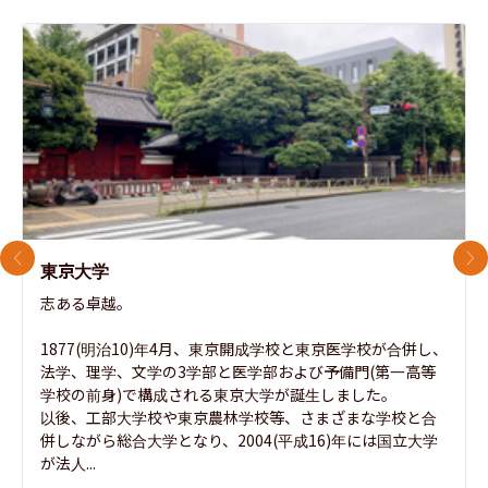
前のスライド
次
東京大学
志ある卓越。

1877(明治10)年4月、東京開成学校と東京医学校が合併し、
法学、理学、文学の3学部と医学部および予備門(第一高等
学校の前身)で構成される東京大学が誕生しました。

以後、工部大学校や東京農林学校等、さまざまな学校と合
併しながら総合大学となり、2004(平成16)年には国立大学
が法人...