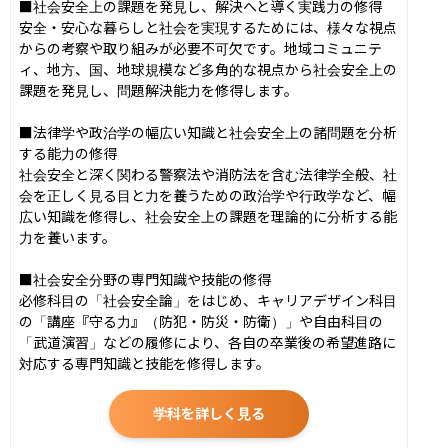
■社会安全上の課題を発見し、解決へと導く実践力の修得

安全・安心な暮らしと社会を実現するためには、様々な視点
からの考察や取り組みが必要不可欠です。地域コミュニテ
ィ、地方、国、地球規模など多角的な視点から社会安全上の
課題を発見し、問題解決能力を修得します。

■法律学や政治学の幅広い知識と社会安全上の諸問題を分析
する能力の修得

社会安全と深く関わる警察法や消防法を含む法律学全般、社
会を正しく見る目と力を養うための政治学や行政学など、幅
広い知識を修得し、社会安全上の課題を理論的に分析する能
力を養います。

■社会安全分野の専門知識や技能の修得

必修科目の「社会安全論」をはじめ、キャリアデザイン科目
の「講座『守る力』（防犯・防災・防衛）」や自由科目の
「武道演習」などの履修により、各自の卒業後の希望進路に
対応する専門知識と技能を修得します。
学科を詳しく見る