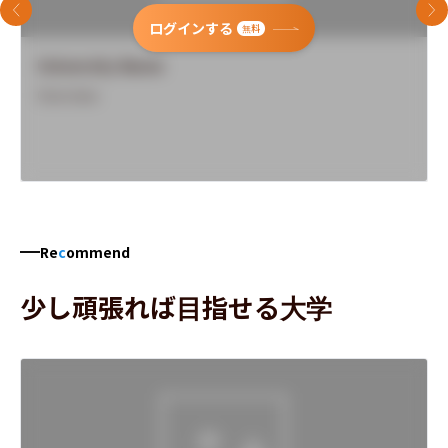
前のスライド
次
ログインする
無料
University Name
Overview
Re
c
ommend
少し頑張れば目指せる大学