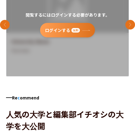
閲覧するにはログインする必要があります。
前のスライド
次
ログインする
無料
University Name
Overview
Re
c
ommend
人気の大学と編集部イチオシの大
学を大公開