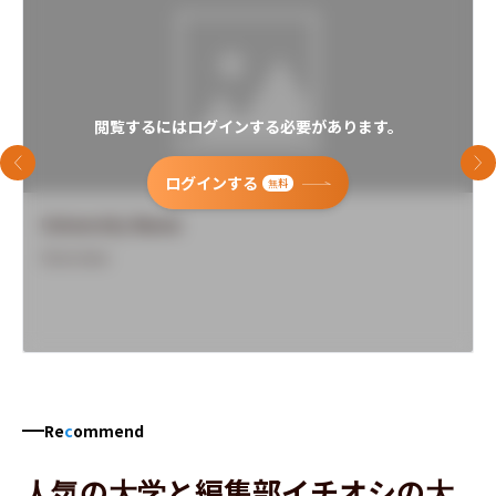
閲覧するにはログインする必要があります。
前のスライド
次
ログインする
無料
University Name
Overview
Re
c
ommend
人気の大学と編集部イチオシの大