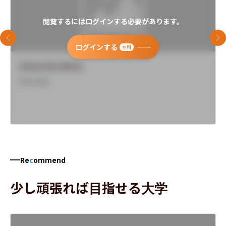
閲覧するにはログインする必要があります。
前のスライド
次
ログインする
無料
University Name
Overview
Re
c
ommend
少し頑張れば目指せる大学