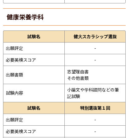
健康栄養学科
試験名
健大スカラシップ選抜
出願評定
-
必要英検スコア
-
志望理由書

出願書類
その他書類
小論文や学科諮問などの筆
試験内容
記試験
試験名
特別選抜第１回
出願評定
-
必要英検スコア
-