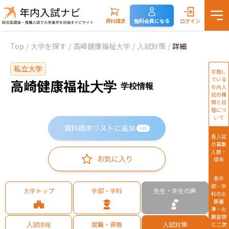
資料請求
無料会員になる
ログイン
Top
/
大学を探す
/
高崎健康福祉大学
/
入試対策
/
詳細
私立大学
実施し
ている
高崎健康福祉大学
学校情報
年内入
試の種
類と日
程につ
いて
資料請求リストに追加
無料
各入試
の募集
人数・
お気に入り
倍率
各学
部・学
大学トップ
学部・学科
先生・学生の声
科の出
願基
準・出
願書類
入試情報
就職・資格
入試対策
と二次