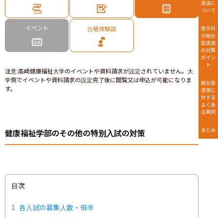
選抜に
ついて
イベント
合格体験談
各学科
の総合
型選抜
の対策
ポイン
ト
注意
:
高崎健康福祉大学のイベントや資料請求が設定されていません。大
学側でイベントや資料請求の設定完了後に閲覧又は申込が可能になりま
総合型
す。
選抜に
対する
よくあ
る質問
まとめ
健康福祉学部のその他の特別入試の対策
目次
1
各入試の募集人数・倍率