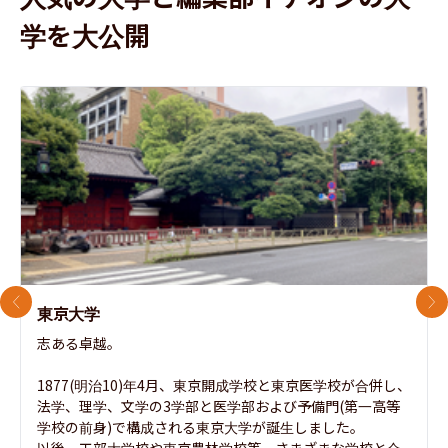
学を大公開
前のスライド
次
東京大学
志ある卓越。

1877(明治10)年4月、東京開成学校と東京医学校が合併し、
法学、理学、文学の3学部と医学部および予備門(第一高等
学校の前身)で構成される東京大学が誕生しました。

以後、工部大学校や東京農林学校等、さまざまな学校と合