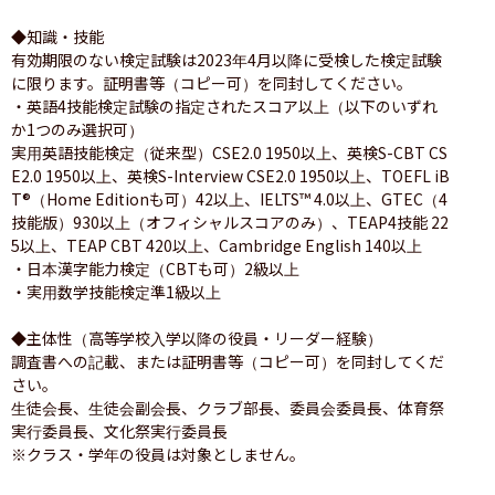
◆知識・技能

有効期限のない検定試験は2023年4月以降に受検した検定試験
に限ります。証明書等（コピー可）を同封してください。

・英語4技能検定試験の指定されたスコア以上（以下のいずれ
か1つのみ選択可）

実用英語技能検定（従来型）CSE2.0 1950以上、英検S-CBT CS
E2.0 1950以上、英検S-Interview CSE2.0 1950以上、TOEFL iB
T®（Home Editionも可）42以上、IELTS™︎ 4.0以上、GTEC（4
技能版）930以上（オフィシャルスコアのみ）、TEAP4技能 22
5以上、TEAP CBT 420以上、Cambridge English 140以上

・日本漢字能力検定（CBTも可）2級以上

・実用数学技能検定準1級以上

◆主体性（高等学校入学以降の役員・リーダー経験）

調査書への記載、または証明書等（コピー可）を同封してくだ
さい。

生徒会長、生徒会副会長、クラブ部長、委員会委員長、体育祭
実行委員長、文化祭実行委員長

※クラス・学年の役員は対象としません。