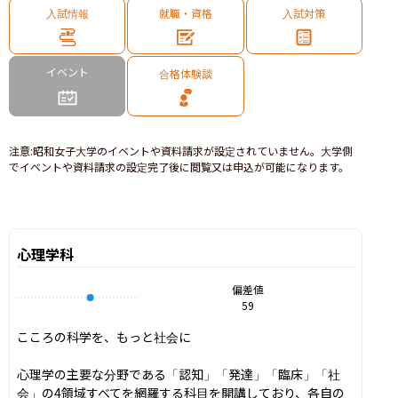
入試情報
就職・資格
入試対策
イベント
合格体験談
注意
:
昭和女子大学のイベントや資料請求が設定されていません。大学側
でイベントや資料請求の設定完了後に閲覧又は申込が可能になります。
心理学科
偏差値
59
こころの科学を、もっと社会に

心理学の主要な分野である「認知」「発達」「臨床」「社
会」の4領域すべてを網羅する科目を開講しており、各自の