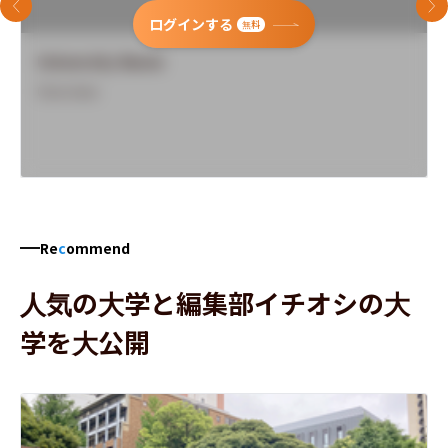
前のスライド
次
ログインする
無料
University Name
Overview
Re
c
ommend
人気の大学と編集部イチオシの大
学を大公開