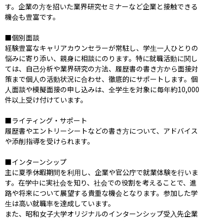
す。企業の方を招いた業界研究セミナーなど企業と接触できる
機会も豊富です。

■個別面談

経験豊富なキャリアカウンセラーが常駐し、学生一人ひとりの
悩みに寄り添い、親身に相談にのります。特に就職活動に関し
ては、自己分析や業界研究の方法、履歴書の書き方から面接対
策まで個人の活動状況に合わせ、徹底的にサポートします。個
人面談や模擬面接の申し込みは、全学生を対象に毎年約10,000
件以上受け付けています。

■ライティング・サポート

履歴書やエントリーシートなどの書き方について、アドバイス
や添削指導を受けられます。

■インターンシップ

主に夏季休暇期間を利用し、企業や官公庁で就業体験を行いま
す。在学中に実社会を知り、社会での役割を考えることで、進
路や将来について展望する貴重な機会となります。参加した学
生は高い就職率を達成しています。

また、昭和女子大学オリジナルのインターンシップ受入先企業