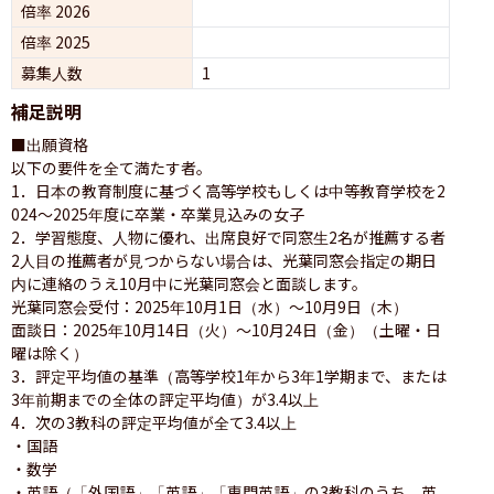
倍率 2026
倍率 2025
募集人数
1
補足説明
■出願資格

以下の要件を全て満たす者。

1．日本の教育制度に基づく高等学校もしくは中等教育学校を2
024～2025年度に卒業・卒業見込みの女子

2．学習態度、人物に優れ、出席良好で同窓生2名が推薦する者

2人目の推薦者が見つからない場合は、光葉同窓会指定の期日
内に連絡のうえ10月中に光葉同窓会と面談します。

光葉同窓会受付：2025年10月1日（水）～10月9日（木）

面談日：2025年10月14日（火）～10月24日（金）（土曜・日
曜は除く）

3．評定平均値の基準（高等学校1年から3年1学期まで、または
3年前期までの全体の評定平均値）が3.4以上

4．次の3教科の評定平均値が全て3.4以上

・国語

・数学

・英語（「外国語」「英語」「専門英語」の3教科のうち、英