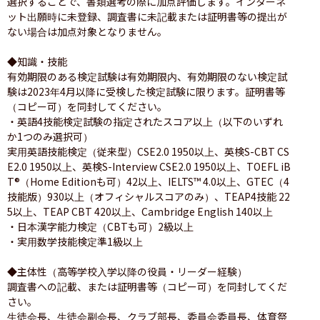
選択することで、書類選考の際に加点評価します。インターネ
ット出願時に未登録、調査書に未記載または証明書等の提出が
ない場合は加点対象となりません。

◆知識・技能

有効期限のある検定試験は有効期限内、有効期限のない検定試
験は2023年4月以降に受検した検定試験に限ります。証明書等
（コピー可）を同封してください。

・英語4技能検定試験の指定されたスコア以上（以下のいずれ
か1つのみ選択可）

実用英語技能検定（従来型）CSE2.0 1950以上、英検S-CBT CS
E2.0 1950以上、英検S-Interview CSE2.0 1950以上、TOEFL iB
T®（Home Editionも可）42以上、IELTS™︎ 4.0以上、GTEC（4
技能版）930以上（オフィシャルスコアのみ）、TEAP4技能 22
5以上、TEAP CBT 420以上、Cambridge English 140以上

・日本漢字能力検定（CBTも可）2級以上

・実用数学技能検定準1級以上

◆主体性（高等学校入学以降の役員・リーダー経験）

調査書への記載、または証明書等（コピー可）を同封してくだ
さい。

生徒会長、生徒会副会長、クラブ部長、委員会委員長、体育祭