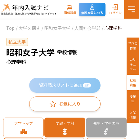
資料請求
無料会員になる
ログイン
Top
/
大学を探す
/
昭和女子大学
/
人間社会学部
/
心理学科
私立大学
学びの
特徴
昭和女子大学
学校情報
カリ
心理学科
キュ
ラム
就職
資料請求リストに追加
資格
無料
授業
料
お気に入り
入試
情報
大学トップ
学部・学科
先生・学生の声