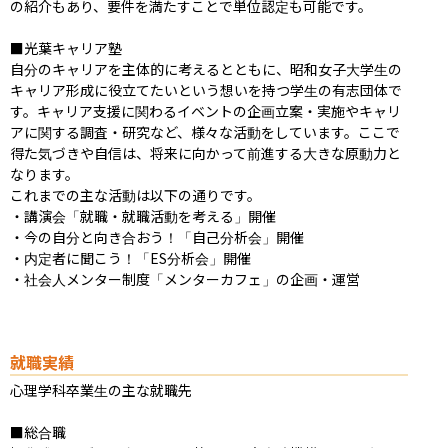
の紹介もあり、要件を満たすことで単位認定も可能です。

■光葉キャリア塾

自分のキャリアを主体的に考えるとともに、昭和女子大学生の
キャリア形成に役立てたいという想いを持つ学生の有志団体で
す。キャリア支援に関わるイベントの企画立案・実施やキャリ
アに関する調査・研究など、様々な活動をしています。ここで
得た気づきや自信は、将来に向かって前進する大きな原動力と
なります。

これまでの主な活動は以下の通りです。

・講演会「就職・就職活動を考える」開催

・今の自分と向き合おう！「自己分析会」開催

・内定者に聞こう！「ES分析会」開催

・社会人メンター制度「メンターカフェ」の企画・運営
就職実績
心理学科卒業生の主な就職先

■総合職
