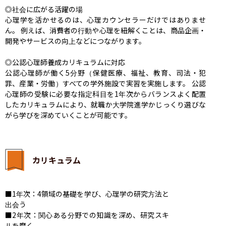
◎社会に広がる活躍の場

心理学を活かせるのは、心理カウンセラーだけではありませ
ん。 例えば、消費者の行動や心理を紐解くことは、商品企画・
開発やサービスの向上などにつながります。

◎公認心理師養成カリキュラムに対応

公認心理師が働く5分野（保健医療、福祉、教育、司法・犯
罪、産業・労働）すべての学外施設で実習を実施します。 公認
心理師の受験に必要な指定科目を1年次からバランスよく配置
したカリキュラムにより、就職か大学院進学かじっくり選びな
がら学びを深めていくことが可能です。
カリキュラム
■1年次：4領域の基礎を学び、心理学の研究方法と
出会う

■2年次：関心ある分野での知識を深め、研究スキ
ルを磨く
