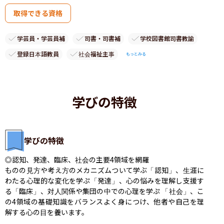
取得できる資格
学芸員・学芸員補
司書・司書補
学校図書館司書教諭
登録日本語教員
社会福祉主事
もっとみる
学びの特徴
学びの特徴
◎認知、発達、臨床、社会の主要4領域を網羅

ものの見方や考え方のメカニズムついて学ぶ「認知」、生涯に
わたる心理的な変化を学ぷ「発達」、心の悩みを理解し支援す
る「臨床」、対人関係や集団の中での心理を学ぷ 「社会」、こ
の4領域の基礎知識をバランスよく身につけ、他者や自己を理
解する心の目を養います。
