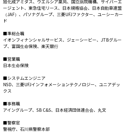
旭化成アミダス、ウエルシア薬局、国立病院機構、サイバーエ
ージェント、東急住宅リース、日本規格協会、日本自動車連盟
（JAF）、パソナグループ、三菱UFJファクター、ユーシーカー
ド

■準総合職

イオンフィナンシャルサービス、ジェーシービー、JTBグルー
プ、富国生命保険、楽天銀行

■営業職

日本生命保険

■システムエンジニア

NSD、三菱UFJインフォメーションテクノロジー、ユニアデッ
クス

■事務職

アイングループ、SB C&S、日本経済団体連合会、丸文

■警察官

警視庁、石川県警察本部
