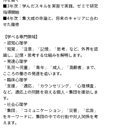
■3年次：学んだスキルを実習で実践、ゼミで研究
指導開始

■4年次：集大成の卒論と、将来のキャリアに合わ
せた履修

【学べる専⾨領域】

・認知心理学

「知覚」「注意」「記憶」「思考」など、外界を認
識し、記憶・思考する仕組みを解明します。

・発達心理学

「乳児～児童」「青年」「成人」「高齢者」まで、
こころの働きの発達を追います。

・臨床心理学

「支援」「適応」「カウンセリング」「心理検査」
など、適応上の問題を抱える個人・集団を援助しま
す。

・社会心理学

「集団」「コミュニケーション」「災害」「広告」
をキーワードに、集団の中での行動や対人関係を考
えます。