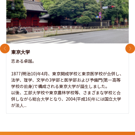
前のスライド
次
東京大学
志ある卓越。

1877(明治10)年4月、東京開成学校と東京医学校が合併し、
法学、理学、文学の3学部と医学部および予備門(第一高等
学校の前身)で構成される東京大学が誕生しました。

以後、工部大学校や東京農林学校等、さまざまな学校と合
併しながら総合大学となり、2004(平成16)年には国立大学
が法人...