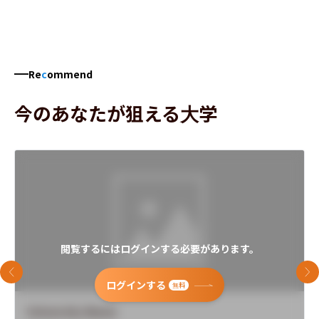
Re
c
ommend
今のあなたが狙える大学
閲覧するにはログインする必要があります。
前のスライド
次
ログインする
無料
University Name