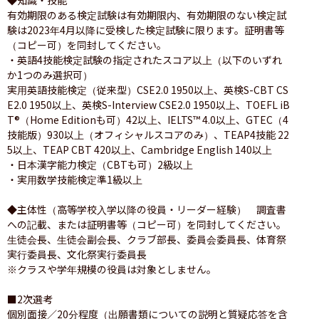
有効期限のある検定試験は有効期限内、有効期限のない検定試
験は2023年4月以降に受検した検定試験に限ります。証明書等
（コピー可）を同封してください。

・英語4技能検定試験の指定されたスコア以上（以下のいずれ
か1つのみ選択可）

実用英語技能検定（従来型）CSE2.0 1950以上、英検S-CBT CS
E2.0 1950以上、英検S-Interview CSE2.0 1950以上、TOEFL iB
T®（Home Editionも可）42以上、IELTS™︎ 4.0以上、GTEC（4
技能版）930以上（オフィシャルスコアのみ）、TEAP4技能 22
5以上、TEAP CBT 420以上、Cambridge English 140以上

・日本漢字能力検定（CBTも可）2級以上

・実用数学技能検定準1級以上

◆主体性（高等学校入学以降の役員・リーダー経験）　調査書
への記載、または証明書等（コピー可）を同封してください。

生徒会長、生徒会副会長、クラブ部長、委員会委員長、体育祭
実行委員長、文化祭実行委員長

※クラスや学年規模の役員は対象としません。

■2次選考

個別面接／20分程度（出願書類についての説明と質疑応答を含