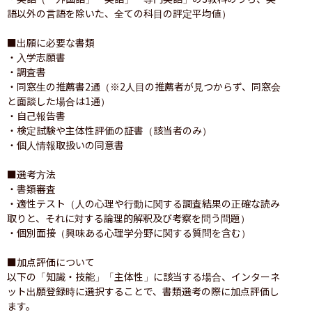
語以外の言語を除いた、全ての科目の評定平均値）

■出願に必要な書類

・入学志願書

・調査書

・同窓生の推薦書2通（※2人目の推薦者が見つからず、同窓会
と面談した場合は1通）

・自己報告書

・検定試験や主体性評価の証書（該当者のみ）

・個人情報取扱いの同意書

■選考方法

・書類審査

・適性テスト（人の心理や行動に関する調査結果の正確な読み
取りと、それに対する論理的解釈及び考察を問う問題）

・個別面接（興味ある心理学分野に関する質問を含む）

■加点評価について

以下の「知識・技能」「主体性」に該当する場合、インターネ
ット出願登録時に選択することで、書類選考の際に加点評価し
ます。
