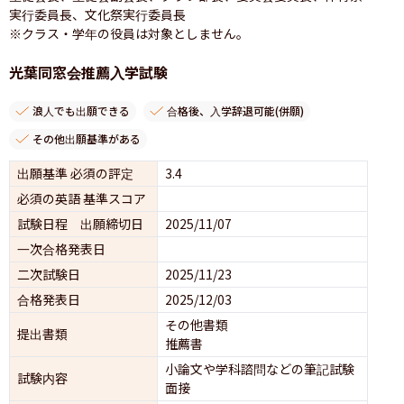
実行委員長、文化祭実行委員長

※クラス・学年の役員は対象としません。
光葉同窓会推薦入学試験
浪人でも出願できる
合格後、入学辞退可能(併願)
その他出願基準がある
出願基準 必須の評定
3.4
必須の英語 基準スコア
試験日程 出願締切日
2025/11/07
一次合格発表日
二次試験日
2025/11/23
合格発表日
2025/12/03
その他書類
提出書類
推薦書
小論文や学科諮問などの筆記試験
試験内容
面接 