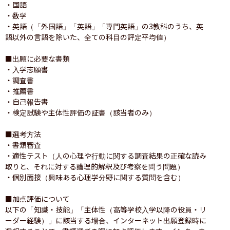
・国語

・数学

・英語（「外国語」「英語」「専門英語」の3教科のうち、英
語以外の言語を除いた、全ての科目の評定平均値）

■出願に必要な書類

・入学志願書

・調査書

・推薦書

・自己報告書

・検定試験や主体性評価の証書（該当者のみ）

■選考方法

・書類審査

・適性テスト（人の心理や行動に関する調査結果の正確な読み
取りと、それに対する論理的解釈及び考察を問う問題）

・個別面接（興味ある心理学分野に関する質問を含む）

■加点評価について

以下の「知識・技能」「主体性（高等学校入学以降の役員・リ
ーダー経験）」に該当する場合、インターネット出願登録時に