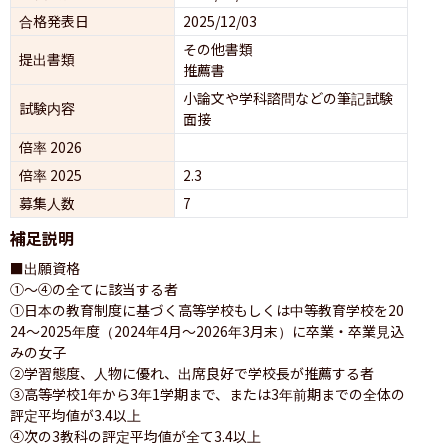
合格発表日
2025/12/03
その他書類
提出書類
推薦書
小論文や学科諮問などの筆記試験
試験内容
面接 
倍率 2026
倍率 2025
2.3
募集人数
7
補足説明
■出願資格

①〜④の全てに該当する者

①日本の教育制度に基づく高等学校もしくは中等教育学校を20
24～2025年度（2024年4月～2026年3月末）に卒業・卒業見込
みの女子

②学習態度、人物に優れ、出席良好で学校長が推薦する者

③高等学校1年から3年1学期まで、または3年前期までの全体の
評定平均値が3.4以上

④次の3教科の評定平均値が全て3.4以上
