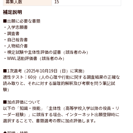
募集人数
15
補足説明
■出願に必要な書類

・入学志願書

・調査書

・自己報告書

・人物紹介書

・検定試験や主体性評価の証書（該当者のみ）

・WWL活動評価書（該当者のみ）

■1次選考（2025年10月19日（日）に実施）

適性テスト：60分（人の心理や行動に関する調査結果の正確な
読み取りと、それに対する論理的解釈及び考察を問う筆記試
験）

■加点評価について

以下の「知識・技能」「主体性（高等学校入学以降の役員・リ
ーダー経験）」に該当する場合、インターネット出願登録時に
選択することで、書類選考の際に加点評価します。

◆知識・技能
