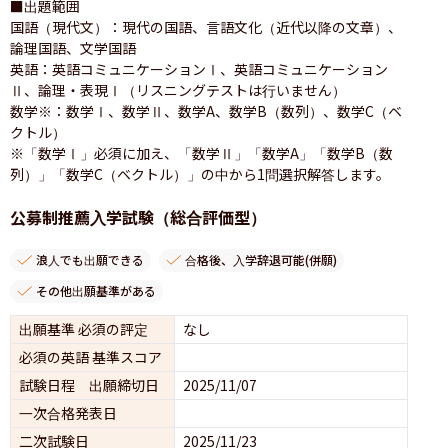
■出題範囲

国語（現代文）：現代の国語、言語文化（近代以降の文章）、
論理国語、文学国語

英語：英語コミュニケーションⅠ、英語コミュニケーション
Ⅱ、論理・表現Ⅰ（リスニングテストは行いません）

数学※：数学Ⅰ、数学Ⅱ、数学A、数学B（数列）、数学C（ベ
クトル）

※「数学Ⅰ」必須に加え、「数学Ⅱ」「数学A」「数学B（数
列）」「数学C（ベクトル）」の中から1問選択解答します。
公募制推薦入学試験（総合評価型）
浪人でも出願できる
合格後、入学辞退可能(併願)
その他出願基準がある
出願基準 必須の評定
なし
必須の英語 基準スコア
試験日程 出願締切日
2025/11/07
一次合格発表日
二次試験日
2025/11/23