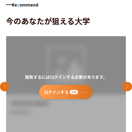
Re
c
ommend
今のあなたが狙える大学
閲覧するにはログインする必要があります。
前のスライド
次
ログインする
無料
University Name
Overview