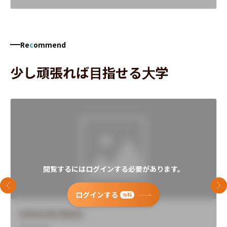
Re
c
ommend
少し頑張れば目指せる大学
閲覧するにはログインする必要があります。
前のスライド
次
ログインする
無料
University Name