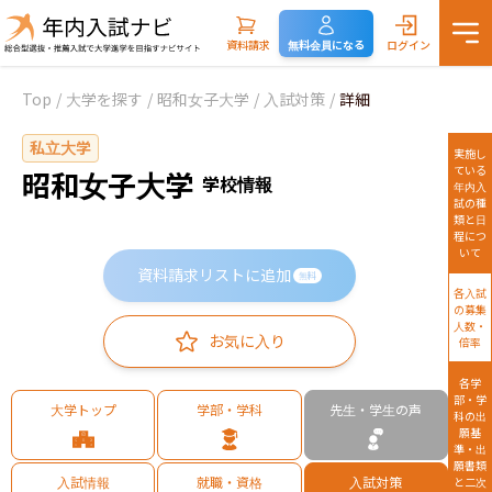
資料請求
無料会員になる
ログイン
Top
/
大学を探す
/
昭和女子大学
/
入試対策
/
詳細
私立大学
実施し
ている
昭和女子大学
学校情報
年内入
試の種
類と日
程につ
いて
資料請求リストに追加
無料
各入試
の募集
人数・
お気に入り
倍率
各学
部・学
大学トップ
学部・学科
先生・学生の声
科の出
願基
準・出
願書類
入試情報
就職・資格
入試対策
と二次