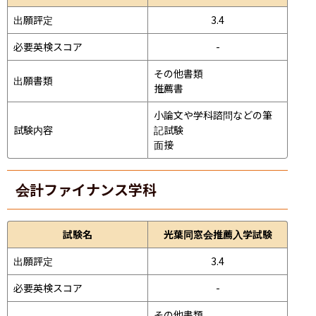
出願評定
3.4
必要英検スコア
-
その他書類

出願書類
推薦書
小論文や学科諮問などの筆
試験内容
記試験
面接 
会計ファイナンス学科
試験名
光葉同窓会推薦入学試験
出願評定
3.4
必要英検スコア
-
その他書類
