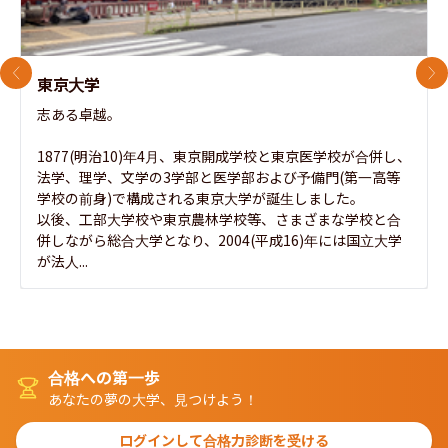
前のスライド
次
東京大学
志ある卓越。

1877(明治10)年4月、東京開成学校と東京医学校が合併し、
法学、理学、文学の3学部と医学部および予備門(第一高等
学校の前身)で構成される東京大学が誕生しました。

以後、工部大学校や東京農林学校等、さまざまな学校と合
併しながら総合大学となり、2004(平成16)年には国立大学
が法人...
合格への第一歩
あなたの夢の大学、見つけよう！
ログインして合格力診断を受ける