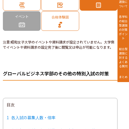
選抜に
ついて
イベント
合格体験談
各学科
の総合
型選抜
の対策
ポイン
ト
注意
:
昭和女子大学のイベントや資料請求が設定されていません。大学側
でイベントや資料請求の設定完了後に閲覧又は申込が可能になります。
総合型
選抜に
対する
よくあ
る質問
グローバルビジネス学部のその他の特別入試の対策
まとめ
目次
1
各入試の募集人数・倍率