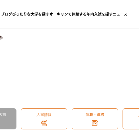
ブログ
ぴったりな大学を探す
オーキャンで体験する
年内入試を探す
ニュース
修
の声
入試情報
就職・資格