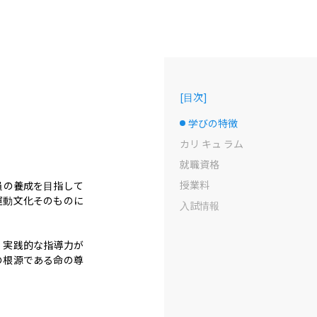
[
目次
]
学びの特徴
選択中のドット
カリ キュ ラム
就職資格
授業料
員の養成を目指して
運動文化そのものに
入試情報
、実践的な指導力が
の根源である命の尊