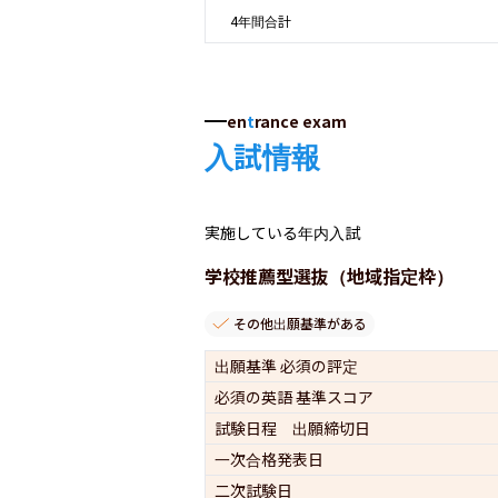
4年間合計
en
t
rance exam
入試情報
実施している年内入試
学校推薦型選抜（地域指定枠）
その他出願基準がある
出願基準 必須の評定
必須の英語 基準スコア
試験日程 出願締切日
一次合格発表日
二次試験日