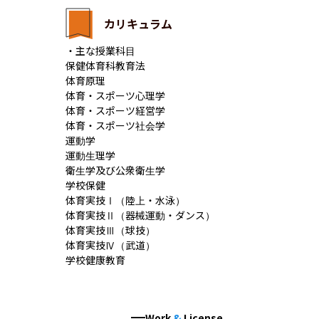
カリキュラム
・主な授業科目

保健体育科教育法	

体育原理

体育・スポーツ心理学	

体育・スポーツ経営学

体育・スポーツ社会学	

運動学

運動生理学	

衛生学及び公衆衛生学

学校保健	

体育実技Ⅰ（陸上・水泳）

体育実技Ⅱ（器械運動・ダンス）	

体育実技Ⅲ（球技）

体育実技Ⅳ（武道）	

学校健康教育
Work
&
License