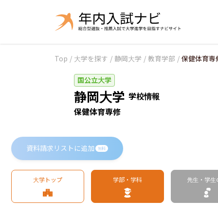
Top
/
大学を探す
/
静岡大学
/
教育学部
/
保健体育専
国公立大学
静岡大学
学校情報
保健体育専修
資料請求リストに追加
無料
大学トップ
学部・学科
先生・学生