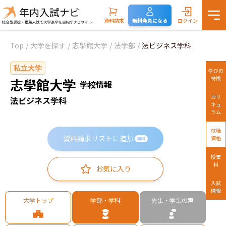
資料請求
無料会員になる
ログイン
Top
/
大学を探す
/
志學館大学
/
法学部
/
法ビジネス学科
私立大学
学びの
特徴
志學館大学
学校情報
カリ
法ビジネス学科
キュ
ラム
就職
資料請求リストに追加
資格
無料
授業
料
お気に入り
入試
情報
大学トップ
学部・学科
先生・学生の声