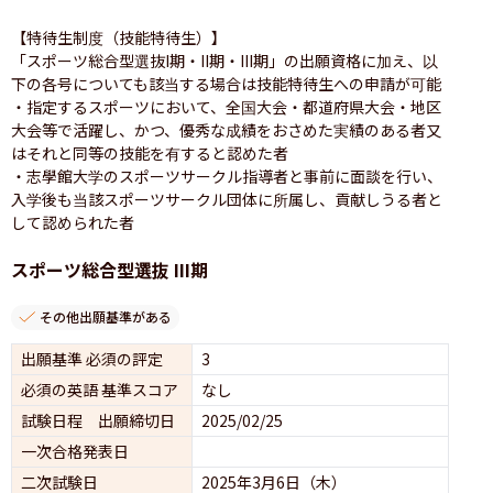
【特待生制度（技能特待生）】

「スポーツ総合型選抜I期・II期・III期」の出願資格に加え、以
下の各号についても該当する場合は技能特待生への申請が可能

・指定するスポーツにおいて、全国大会・都道府県大会・地区
大会等で活躍し、かつ、優秀な成績をおさめた実績のある者又
はそれと同等の技能を有すると認めた者

・志學館大学のスポーツサークル指導者と事前に面談を行い、
入学後も当該スポーツサークル団体に所属し、貢献しうる者と
して認められた者
スポーツ総合型選抜 III期
その他出願基準がある
出願基準 必須の評定
3
必須の英語 基準スコア
なし
試験日程 出願締切日
2025/02/25
一次合格発表日
二次試験日
2025年3月6日（木）