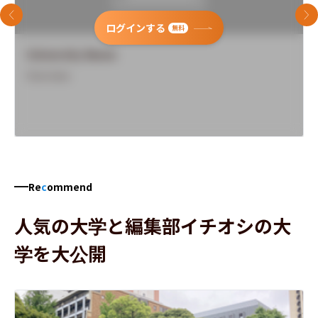
前のスライド
次
ログインする
無料
University Name
Overview
Re
c
ommend
人気の大学と編集部イチオシの大
学を大公開