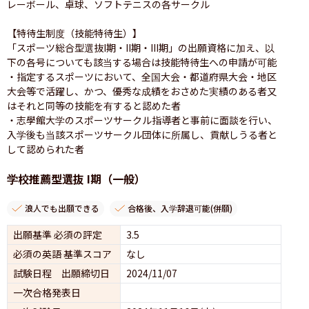
レーボール、卓球、ソフトテニスの各サークル

【特待生制度（技能特待生）】

「スポーツ総合型選抜I期・II期・III期」の出願資格に加え、以
下の各号についても該当する場合は技能特待生への申請が可能

・指定するスポーツにおいて、全国大会・都道府県大会・地区
大会等で活躍し、かつ、優秀な成績をおさめた実績のある者又
はそれと同等の技能を有すると認めた者

・志學館大学のスポーツサークル指導者と事前に面談を行い、
入学後も当該スポーツサークル団体に所属し、貢献しうる者と
して認められた者
学校推薦型選抜 I期（一般）
浪人でも出願できる
合格後、入学辞退可能(併願)
出願基準 必須の評定
3.5
必須の英語 基準スコア
なし
試験日程 出願締切日
2024/11/07
一次合格発表日