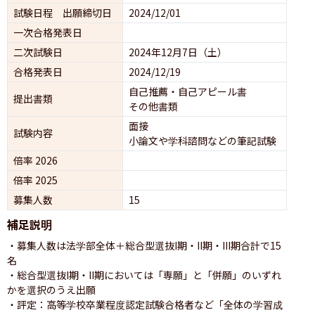
試験日程 出願締切日
2024/12/01
一次合格発表日
二次試験日
2024年12月7日（土）
合格発表日
2024/12/19
自己推薦・自己アピール書
提出書類
その他書類
面接 
試験内容
小論文や学科諮問などの筆記試験
倍率 2026
倍率 2025
募集人数
15
補足説明
・募集人数は法学部全体＋総合型選抜I期・II期・III期合計で15
名

・総合型選抜I期・II期においては「専願」と「併願」のいずれ
かを選択のうえ出願

・評定：高等学校卒業程度認定試験合格者など「全体の学習成