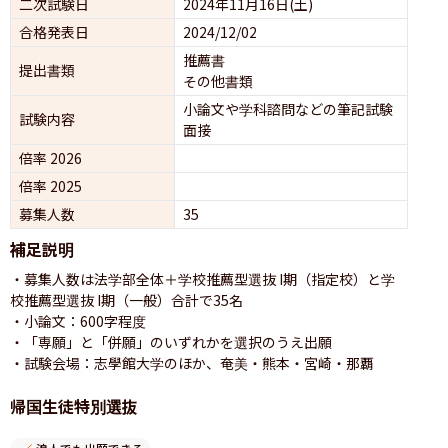
二次試験日
2024年11月16日(土)
合格発表日
2024/12/02
推薦書
提出書類
その他書類
小論文や学科諮問などの筆記試験
試験内容
面接 
倍率 2026
倍率 2025
募集人数
35
補足説明
・募集人数は法学部全体＋学校推薦型選抜 I期（指定校）と学
校推薦型選抜 I期（一般）合計で35名

・小論文：600字程度

・「専願」と「併願」のいずれかを選択のうえ出願

・試験会場：志學館大学のほか、奄美・熊本・宮崎・那覇
帰国生徒特別選抜