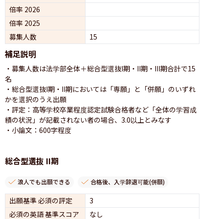
倍率 2026
倍率 2025
募集人数
15
補足説明
・募集人数は法学部全体＋総合型選抜I期・II期・III期合計で15
名

・総合型選抜I期・II期においては「専願」と「併願」のいずれ
かを選択のうえ出願

・評定：高等学校卒業程度認定試験合格者など「全体の学習成
績の状況」が記載されない者の場合、3.0以上とみなす

・小論文：600字程度
総合型選抜 II期
浪人でも出願できる
合格後、入学辞退可能(併願)
出願基準 必須の評定
3
必須の英語 基準スコア
なし