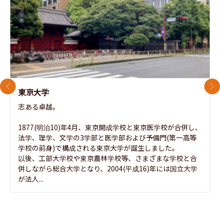
前のスライド
次
東京大学
志ある卓越。

1877(明治10)年4月、東京開成学校と東京医学校が合併し、
法学、理学、文学の3学部と医学部および予備門(第一高等
学校の前身)で構成される東京大学が誕生しました。

以後、工部大学校や東京農林学校等、さまざまな学校と合
併しながら総合大学となり、2004(平成16)年には国立大学
が法人...