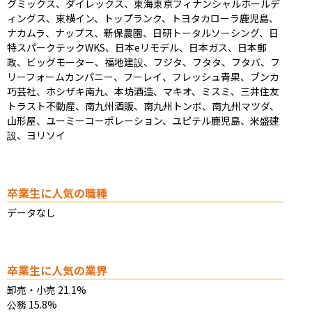
グミックス、ダイレックス、東海東京フィナンシャルホールデ
ィングス、東横イン、トップランク、トヨタカローラ鹿児島、
ナカムラ、ナップス、新保農園、日研トータルソーシング、日
特スパークテックWKS、日本eリモデル、日本ガス、日本郵
政、ビッグモーター、福地建設、フジタ、フタタ、フタバ、フ
リーフォームカンパニー、フーレイ、フレッシュ青果、ブンカ
巧芸社、ホシザキ南九、本坊酒造、マキオ、ミスミ、三井住友
トラスト不動産、南九州酒販、南九州トンボ、南九州マツダ、
山形屋、ユーミーコーポレーション、ユピテル鹿児島、米盛建
設、ヨリソイ
卒業生に人気の職種
データなし
卒業生に人気の業界
卸売・小売 21.1%

公務 15.8%
