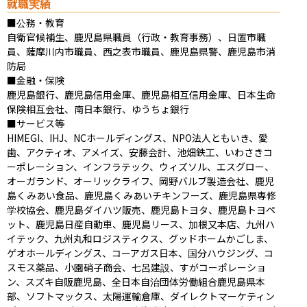
就職実績
■公務・教育

自衛官候補生、鹿児島県職員（行政・教育事務）、日置市職
員、薩摩川内市職員、西之表市職員、鹿児島県警、鹿児島市消
防局

■金融・保険

鹿児島銀行、鹿児島信用金庫、鹿児島相互信用金庫、日本生命
保険相互会社、南日本銀行、ゆうちょ銀行

■サービス等

HIMEGI、IHJ、NCホールディングス、NPO法人ともいき、愛
歯、アクティオ、アメイズ、安藤会計、池畑鉄工、いわさきコ
ーポレーション、インフラテック、ウィズソル、エスグロー、
オーガランド、オーリックライフ、岡野バルブ製造会社、鹿児
島くみあい食品、鹿児島くみあいチキンフーズ、鹿児島県専修
学校協会、鹿児島ダイハツ販売、鹿児島トヨタ、鹿児島トヨペ
ット、鹿児島日産自動車、鹿児島リース、加根又本店、九州ハ
イテック、九州丸和ロジスティクス、グッドホームかごしま、
ゲオホールディングス、コーアガス日本、国分ハウジング、コ
スモス薬品、小園硝子商会、七呂建設、すがコーポレーショ
ン、スズキ自販鹿児島、全日本自治団体労働組合鹿児島県本
部、ソフトマックス、太陽運輸倉庫、ダイレクトマーケティン