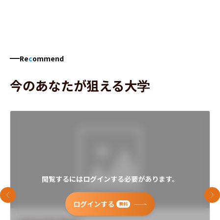
Re
c
ommend
今のあなたが狙える大学
閲覧するにはログインする必要があります。
前のスライド
次
ログインする
無料