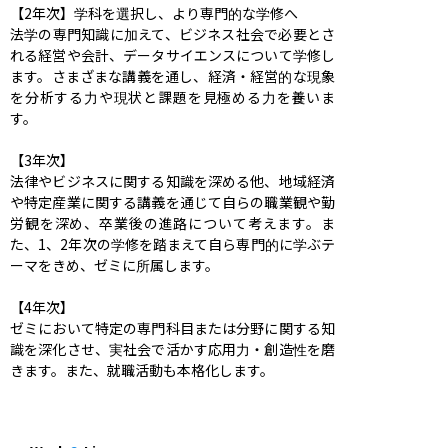
【2年次】学科を選択し、より専門的な学修へ

法学の専門知識に加えて、ビジネス社会で必要とさ
れる経営や会計、データサイエンスについて学修し
ます。さまざまな講義を通し、経済・経営的な現象
を分析する力や現状と課題を見極める力を養いま
す。

【3年次】

法律やビジネスに関する知識を深める他、地域経済
や特定産業に関する講義を通じて自らの職業観や勤
労観を深め、卒業後の進路について考えます。ま
た、1、2年次の学修を踏まえて自ら専門的に学ぶテ
ーマをきめ、ゼミに所属します。

【4年次】

ゼミにおいて特定の専門科目または分野に関する知
識を深化させ、実社会で活かす応用力・創造性を磨
きます。また、就職活動も本格化します。