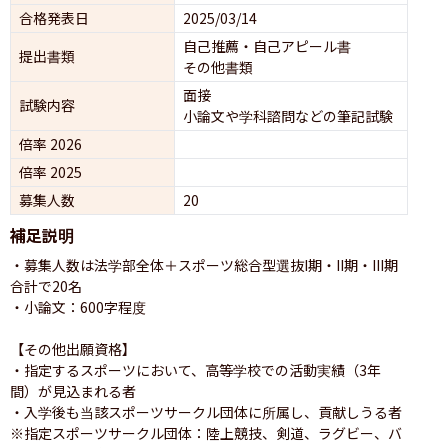
合格発表日
2025/03/14
自己推薦・自己アピール書
提出書類
その他書類
面接 
試験内容
小論文や学科諮問などの筆記試験
倍率 2026
倍率 2025
募集人数
20
補足説明
・募集人数は法学部全体＋スポーツ総合型選抜I期・II期・III期
合計で20名

・小論文：600字程度

【その他出願資格】

・指定するスポーツにおいて、高等学校での活動実績（3年
間）が見込まれる者

・入学後も当該スポーツサークル団体に所属し、貢献しうる者

※指定スポーツサークル団体：陸上競技、剣道、ラグビー、バ