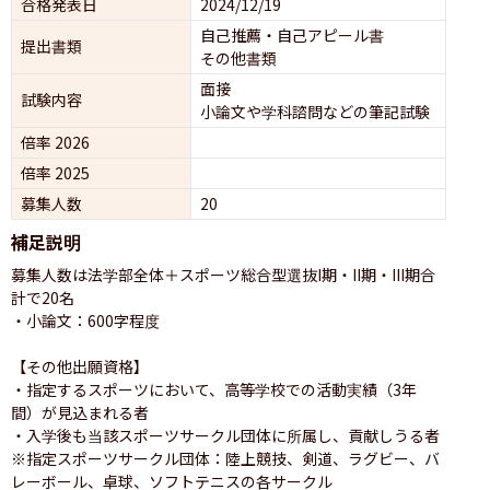
合格発表日
2024/12/19
自己推薦・自己アピール書
提出書類
その他書類
面接 
試験内容
小論文や学科諮問などの筆記試験
倍率 2026
倍率 2025
募集人数
20
補足説明
募集人数は法学部全体＋スポーツ総合型選抜I期・II期・III期合
計で20名

・小論文：600字程度

【その他出願資格】

・指定するスポーツにおいて、高等学校での活動実績（3年
間）が見込まれる者

・入学後も当該スポーツサークル団体に所属し、貢献しうる者

※指定スポーツサークル団体：陸上競技、剣道、ラグビー、バ
レーボール、卓球、ソフトテニスの各サークル
