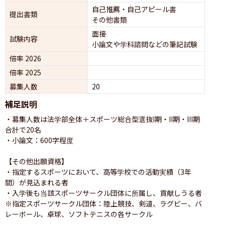
自己推薦・自己アピール書
提出書類
その他書類
面接 
試験内容
小論文や学科諮問などの筆記試験
倍率 2026
倍率 2025
募集人数
20
補足説明
・募集人数は法学部全体＋スポーツ総合型選抜I期・II期・III期
合計で20名

・小論文：600字程度

【その他出願資格】

・指定するスポーツにおいて、高等学校での活動実績（3年
間）が見込まれる者

・入学後も当該スポーツサークル団体に所属し、貢献しうる者

※指定スポーツサークル団体：陸上競技、剣道、ラグビー、バ
レーボール、卓球、ソフトテニスの各サークル
