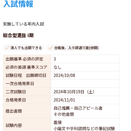
入試情報
実施している年内入試
総合型選抜 I期
浪人でも出願できる
合格後、入学辞退可能(併願)
出願基準 必須の評定
3
必須の英語 基準スコア
なし
試験日程 出願締切日
2024/10/08
一次合格発表日
二次試験日
2024年10月19日（土）
合格発表日
2024/11/01
自己推薦・自己アピール書
提出書類
その他書類
面接 
試験内容
小論文や学科諮問などの筆記試験