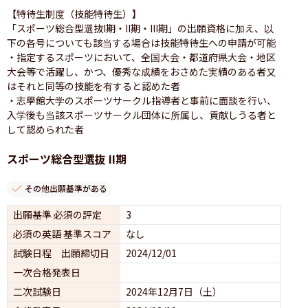
【特待生制度（技能特待生）】

「スポーツ総合型選抜I期・II期・III期」の出願資格に加え、以
下の各号についても該当する場合は技能特待生への申請が可能

・指定するスポーツにおいて、全国大会・都道府県大会・地区
大会等で活躍し、かつ、優秀な成績をおさめた実績のある者又
はそれと同等の技能を有すると認めた者

・志學館大学のスポーツサークル指導者と事前に面談を行い、
入学後も当該スポーツサークル団体に所属し、貢献しうる者と
して認められた者
スポーツ総合型選抜 II期
その他出願基準がある
出願基準 必須の評定
3
必須の英語 基準スコア
なし
試験日程 出願締切日
2024/12/01
一次合格発表日
二次試験日
2024年12月7日（土）