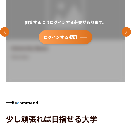
閲覧するにはログインする必要があります。
前のスライド
次
ログインする
無料
University Name
Overview
Re
c
ommend
少し頑張れば目指せる大学