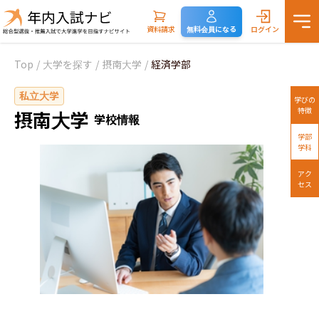
資料請求
無料会員になる
ログイン
Top
/
大学を探す
/
摂南大学
/
経済学部
私立大学
学びの
特徴
摂南大学
学校情報
学部
学科
アク
セス