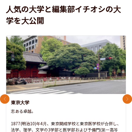
人気の大学と編集部イチオシの大
学を大公開
前のスライド
次
東京大学
志ある卓越。

1877(明治10)年4月、東京開成学校と東京医学校が合併し、
法学、理学、文学の3学部と医学部および予備門(第一高等