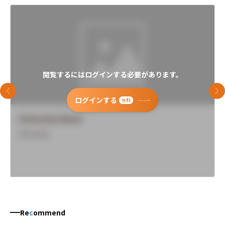
閲覧するにはログインする必要があります。
前のスライド
次
ログインする
無料
University Name
Overview
Re
c
ommend