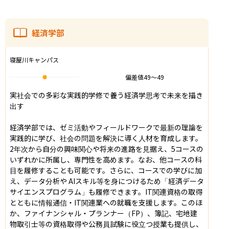
経済学部
寝屋川キャンパス
偏差値
49
〜
49
実社会での多彩な実践的学修で養う経済学思考で未来を描き
出す

経済学部では、ゼミ活動やフィールドワークで最新の理論を
実践的に学び、社会の問題を解決に導く人材を育成します。
2年次から自分の興味関心や将来の進路を見据え、5コースの
いずれかに所属し、専門性を高めます。なお、他コースの科
目を履修することも可能です。さらに、コースでの学びに加
え、データ分析や AIスキル等を身につけるため「経済データ
サイエンスプログラム」も履修できます。IT関連資格の取得
とともに情報通信・IT関連業への就職を支援します。このほ
か、ファイナンシャル・プランナー（FP）、簿記、宅地建
物取引士等の資格取得や公務員試験に役立つ授業も提供し、