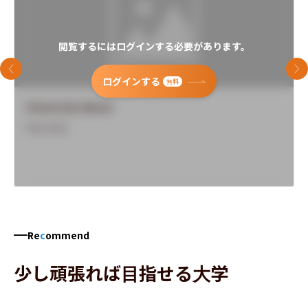
閲覧するにはログインする必要があります。
前のスライド
次
ログインする
無料
University Name
Overview
Re
c
ommend
少し頑張れば目指せる大学