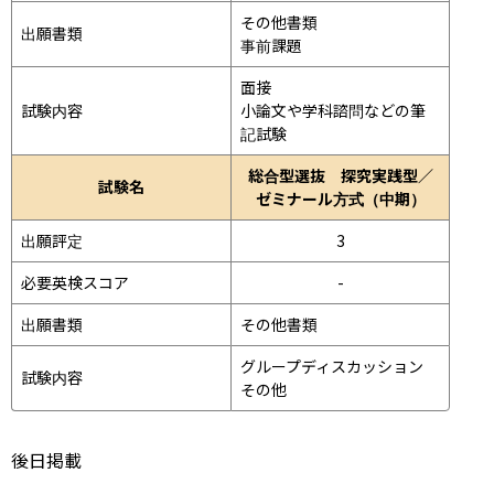
その他書類

出願書類
事前課題
面接 
試験内容
小論文や学科諮問などの筆
記試験
総合型選抜 探究実践型／
試験名
ゼミナール方式（中期）
出願評定
3
必要英検スコア
-
出願書類
その他書類
グループディスカッション 
試験内容
その他
後日掲載