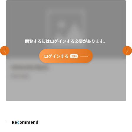
閲覧するにはログインする必要があります。
前のスライド
次
ログインする
無料
University Name
Overview
Re
c
ommend