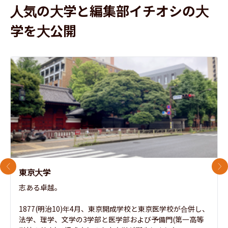
人気の大学と編集部イチオシの大
学を大公開
前のスライド
次
東京大学
志ある卓越。

1877(明治10)年4月、東京開成学校と東京医学校が合併し、
法学、理学、文学の3学部と医学部および予備門(第一高等