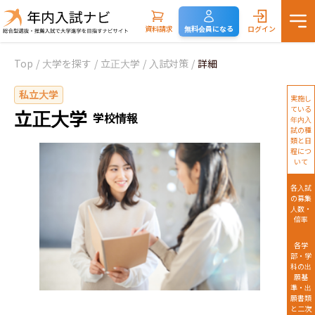
資料請求
無料会員になる
ログイン
Top
/
大学を探す
/
立正大学
/
入試対策
/
詳細
私立大学
実施し
ている
立正大学
学校情報
年内入
試の種
類と日
程につ
いて
各入試
の募集
人数・
倍率
各学
部・学
科の出
願基
準・出
願書類
と二次