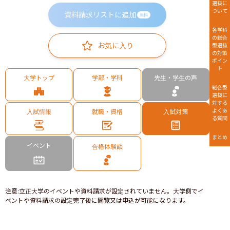
選抜に
ついて
資料請求リストに追加
無料
各学科
の総合
お気に入り
型選抜
の対策
ポイン
ト
大学トップ
学部・学科
先生・学生の声
総合型
選抜に
対する
よくあ
入試情報
就職・資格
入試対策
る質問
まとめ
イベント
合格体験談
注意
:
立正大学のイベントや資料請求が設定されていません。大学側でイ
ベントや資料請求の設定完了後に閲覧又は申込が可能になります。