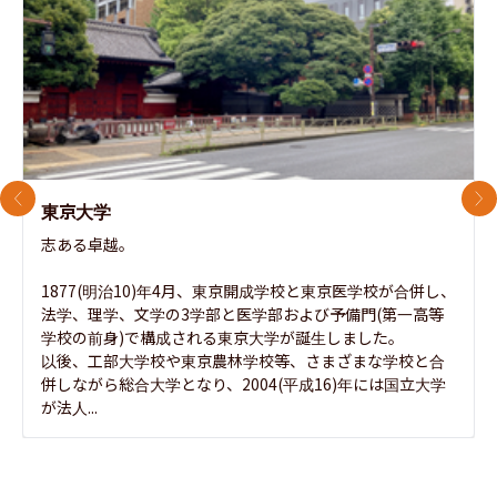
前のスライド
次
東京大学
志ある卓越。

1877(明治10)年4月、東京開成学校と東京医学校が合併し、
法学、理学、文学の3学部と医学部および予備門(第一高等
学校の前身)で構成される東京大学が誕生しました。

以後、工部大学校や東京農林学校等、さまざまな学校と合
併しながら総合大学となり、2004(平成16)年には国立大学
が法人...