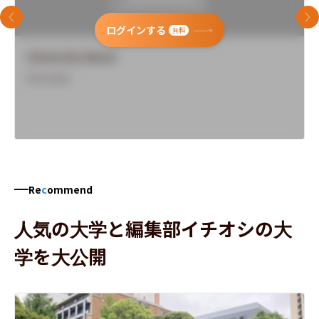
前のスライド
次
ログインする
無料
University Name
Overview
Re
c
ommend
人気の大学と編集部イチオシの大
学を大公開