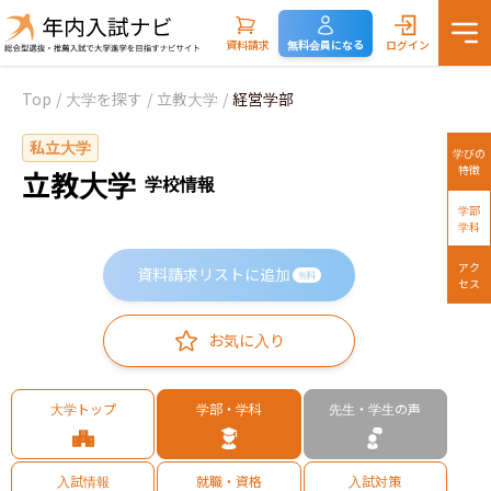
資料請求
無料会員になる
ログイン
Top
/
大学を探す
/
立教大学
/
経営学部
私立大学
学びの
特徴
立教大学
学校情報
学部
学科
アク
資料請求リストに追加
無料
セス
お気に入り
大学トップ
学部・学科
先生・学生の声
入試情報
就職・資格
入試対策