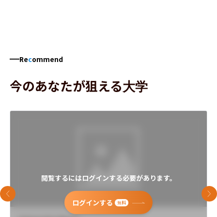
Re
c
ommend
今のあなたが狙える大学
閲覧するにはログインする必要があります。
前のスライド
次
ログインする
無料