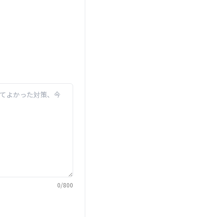
0
/
800