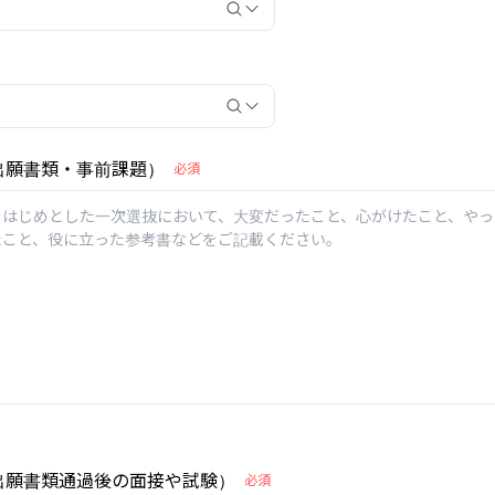
 出願書類・事前課題）
必須
 出願書類通過後の面接や試験）
必須