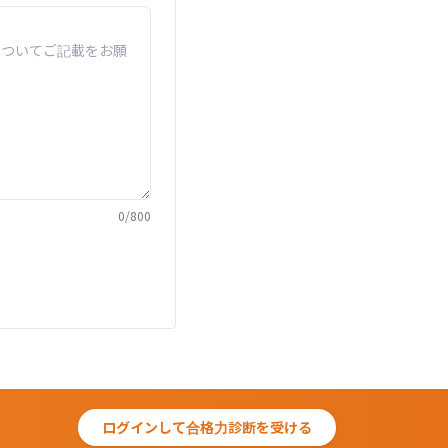
0
/
800
ログインして合格力診断を受ける