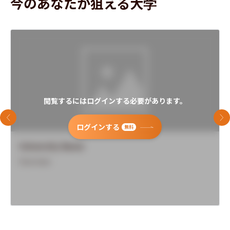
今のあなたが狙える大学
閲覧するにはログインする必要があります。
前のスライド
次
ログインする
無料
University Name
Overview