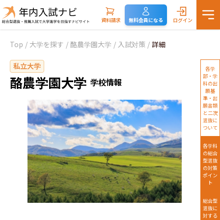
資料請求
無料会員になる
ログイン
Top
/
大学を探す
/
酪農学園大学
/
入試対策
/
詳細
私立大学
各学
部・学
酪農学園大学
学校情報
科の出
願基
準・出
願書類
と二次
選抜に
ついて
各学科
の総合
型選抜
の対策
ポイン
ト
総合型
選抜に
対する