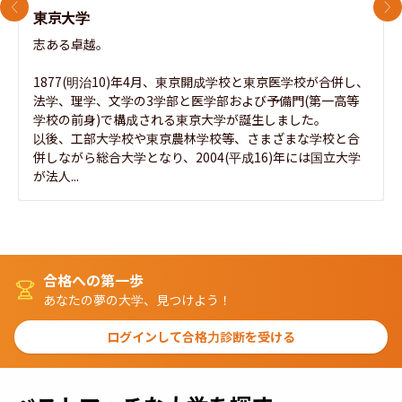
前のスライド
次
東京大学
志ある卓越。

1877(明治10)年4月、東京開成学校と東京医学校が合併し、
法学、理学、文学の3学部と医学部および予備門(第一高等
学校の前身)で構成される東京大学が誕生しました。

以後、工部大学校や東京農林学校等、さまざまな学校と合
併しながら総合大学となり、2004(平成16)年には国立大学
が法人...
合格への第一歩
あなたの夢の大学、見つけよう！
ログインして合格力診断を受ける