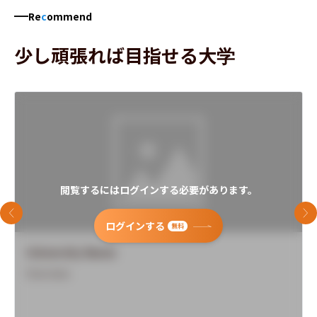
Re
c
ommend
少し頑張れば目指せる大学
閲覧するにはログインする必要があります。
前のスライド
次
ログインする
無料
University Name
Overview