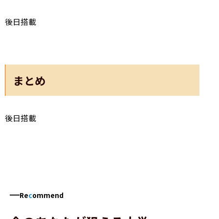
後日搭載
まとめ
後日搭載
Re
c
ommend