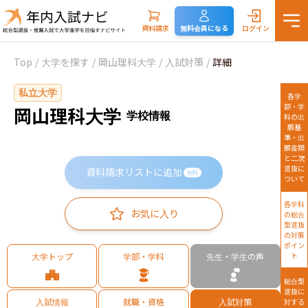
資料請求
無料会員になる
ログイン
Top
/
大学を探す
/
岡山理科大学
/
入試対策
/
詳細
私立大学
各学
部・学
岡山理科大学
学校情報
科の出
願基
準・出
願書類
と二次
選抜に
資料請求リストに追加
無料
ついて
各学科
お気に入り
の総合
型選抜
の対策
ポイン
大学トップ
学部・学科
先生・学生の声
ト
総合型
選抜に
入試情報
就職・資格
入試対策
対する