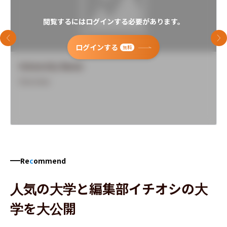
閲覧するにはログインする必要があります。
前のスライド
次
ログインする
無料
University Name
Overview
Re
c
ommend
人気の大学と編集部イチオシの大
学を大公開