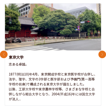
前のスライド
次
東京大学
志ある卓越。

1877(明治10)年4月、東京開成学校と東京医学校が合併し、
法学、理学、文学の3学部と医学部および予備門(第一高等
学校の前身)で構成される東京大学が誕生しました。

以後、工部大学校や東京農林学校等、さまざまな学校と合
併しながら総合大学となり、2004(平成16)年には国立大学
が法人...