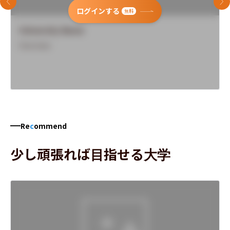
前のスライド
次
ログインする
無料
University Name
Overview
Re
c
ommend
少し頑張れば目指せる大学