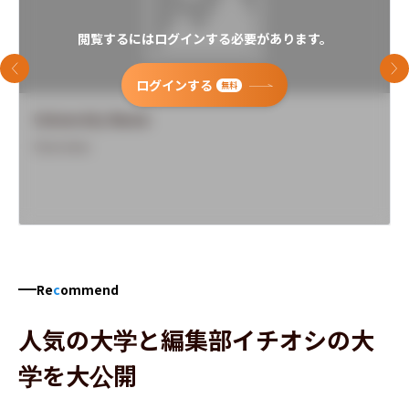
閲覧するにはログインする必要があります。
前のスライド
次
ログインする
無料
University Name
Overview
Re
c
ommend
人気の大学と編集部イチオシの大
学を大公開