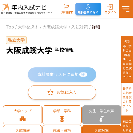
資料請求
無料会員になる
ログイン
Top
/
大学を探す
/
大阪成蹊大学
/
入試対策
/
詳細
私立大学
各学
部・学
大阪成蹊大学
学校情報
科の出
願基
準・出
願書類
と二次
選抜に
資料請求リストに追加
無料
ついて
各学科
お気に入り
の総合
型選抜
の対策
ポイン
大学トップ
学部・学科
先生・学生の声
ト
総合型
選抜に
入試情報
就職・資格
入試対策
対する