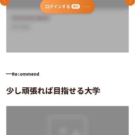
前のスライド
次
ログインする
無料
University Name
Overview
Re
c
ommend
少し頑張れば目指せる大学