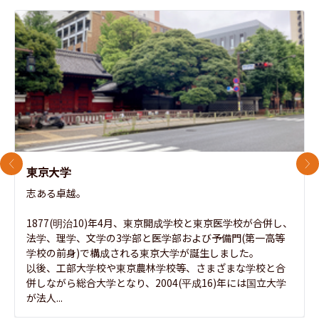
前のスライド
次
東京大学
志ある卓越。

1877(明治10)年4月、東京開成学校と東京医学校が合併し、
法学、理学、文学の3学部と医学部および予備門(第一高等
学校の前身)で構成される東京大学が誕生しました。

以後、工部大学校や東京農林学校等、さまざまな学校と合
併しながら総合大学となり、2004(平成16)年には国立大学
が法人...