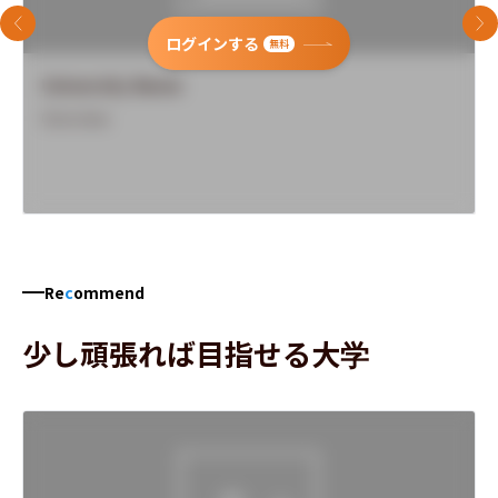
前のスライド
次
ログインする
無料
University Name
Overview
Re
c
ommend
少し頑張れば目指せる大学