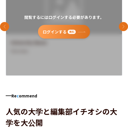
閲覧するにはログインする必要があります。
前のスライド
次
ログインする
無料
University Name
Overview
Re
c
ommend
人気の大学と編集部イチオシの大
学を大公開