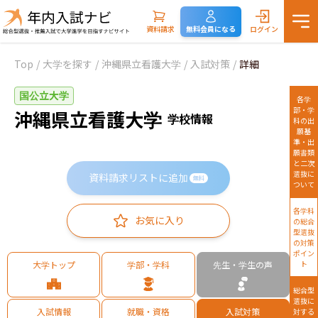
資料請求
無料会員になる
ログイン
Top
/
大学を探す
/
沖縄県立看護大学
/
入試対策
/
詳細
国公立大学
各学
部・学
沖縄県立看護大学
学校情報
科の出
願基
準・出
願書類
と二次
選抜に
資料請求リストに追加
無料
ついて
各学科
お気に入り
の総合
型選抜
の対策
ポイン
大学トップ
学部・学科
先生・学生の声
ト
総合型
選抜に
入試情報
就職・資格
入試対策
対する