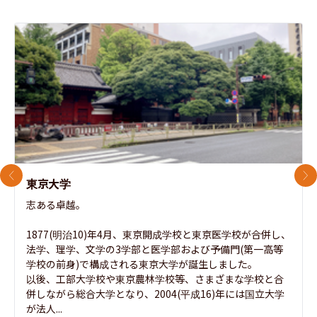
前のスライド
次
東京大学
志ある卓越。

1877(明治10)年4月、東京開成学校と東京医学校が合併し、
法学、理学、文学の3学部と医学部および予備門(第一高等
学校の前身)で構成される東京大学が誕生しました。

以後、工部大学校や東京農林学校等、さまざまな学校と合
併しながら総合大学となり、2004(平成16)年には国立大学
が法人...