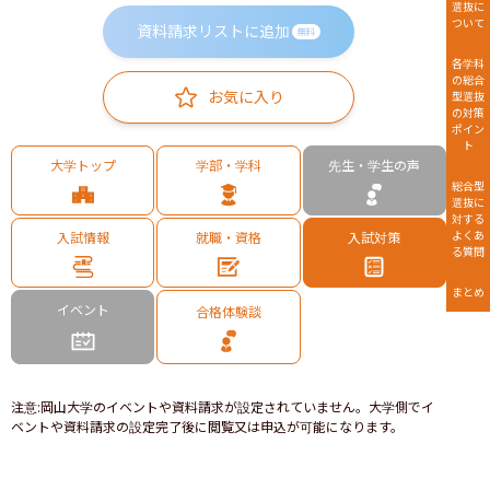
選抜に
ついて
資料請求リストに追加
無料
各学科
の総合
お気に入り
型選抜
の対策
ポイン
ト
大学トップ
学部・学科
先生・学生の声
総合型
選抜に
対する
よくあ
入試情報
就職・資格
入試対策
る質問
まとめ
イベント
合格体験談
注意
:
岡山大学のイベントや資料請求が設定されていません。大学側でイ
ベントや資料請求の設定完了後に閲覧又は申込が可能になります。