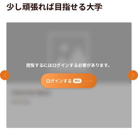
少し頑張れば目指せる大学
閲覧するにはログインする必要があります。
前のスライド
次
ログインする
無料
University Name
Overview