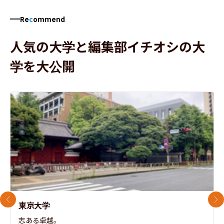
Re
c
ommend
人気の大学と編集部イチオシの大
学を大公開
前のスライド
次
東京大学
志ある卓越。
