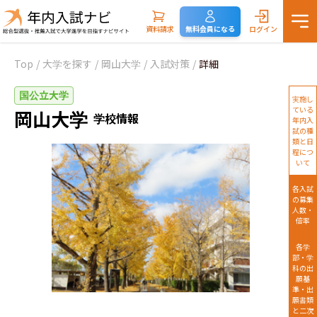
資料請求
無料会員になる
ログイン
Top
/
大学を探す
/
岡山大学
/
入試対策
/
詳細
国公立大学
実施し
ている
岡山大学
学校情報
年内入
試の種
類と日
程につ
いて
各入試
の募集
人数・
倍率
各学
部・学
科の出
願基
準・出
願書類
と二次