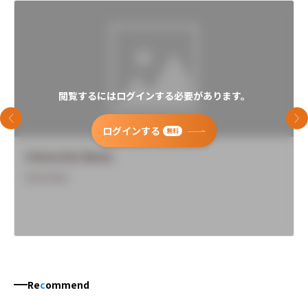
閲覧するにはログインする必要があります。
前のスライド
次
ログインする
無料
University Name
Overview
Re
c
ommend