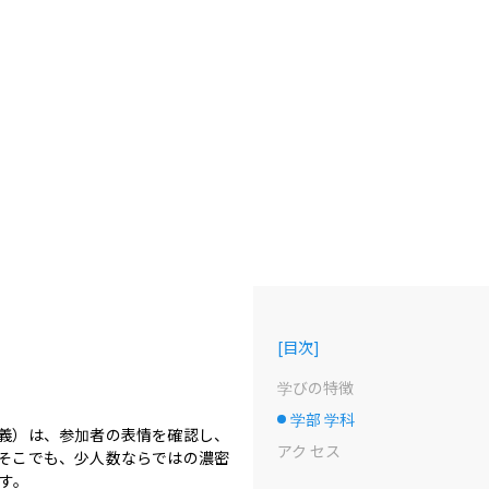
[
目次
]
学びの特徴
学部 学科
選択中のドット
義）は、参加者の表情を確認し、
アク セス
そこでも、少人数ならではの濃密
。
