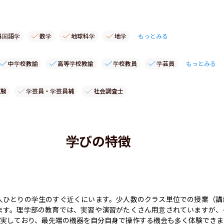
外国語学
数学
地球科学
地学
もっとみる
中学校教諭
高等学校教諭
学校教員
学芸員
もっとみる
試験
学芸員・学芸員補
社会調査士
学びの特徴
人ひとりの学生のすぐ近くにいます。少人数のクラス単位での授業（講
ます。理学部の教育では、実習や演習がたくさん用意されていますが、
実しており、最先端の機器を自分自身で操作する機会も多く体験できます