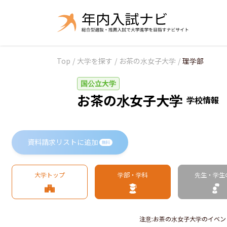
Top
/
大学を探す
/
お茶の水女子大学
/
理学部
国公立大学
お茶の水女子大学
学校情報
資料請求リストに追加
無料
大学トップ
学部・学科
先生・学生
注意
:
お茶の水女子大学のイベン